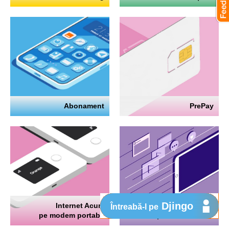
Abonament
PrePay
Djingo
Internet Acum
Internet
Întreabă-l pe
pe modem portabil
pe telefon mobil