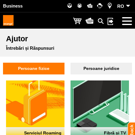
Business
RO
Ajutor
Întrebări și Răspunsuri
Persoane fizice
Persoane juridice
Serviciul Roaming
Fibră și TV