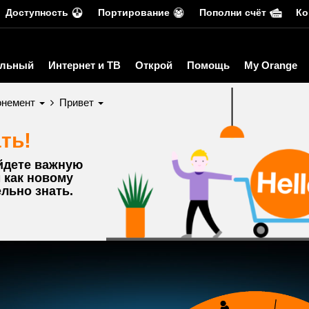
Доступность
Портирование
Пополни счёт
Ко
льный
Интернет и ТВ
Открой
Помощь
My Orange
онемент
Привет
ть!
йдете важную
 как новому
льно знать.