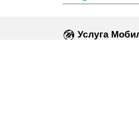
Услуга Моби
5G
от
Orange
зд
Самая высокая скорость интернета 
Находитесь в Кишиневе, Бельцах, Ун
С
Orange 5G
целый мир теперь в В
Развивайтесь, Защищайте, Понима
Serviciul Internet Mobil este deja activa
Если у Вас нет доступа в интер
бесплатно позвоните на
130
чт