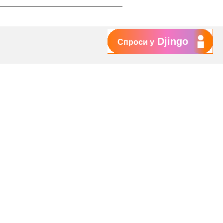
Djingo
Спроси у