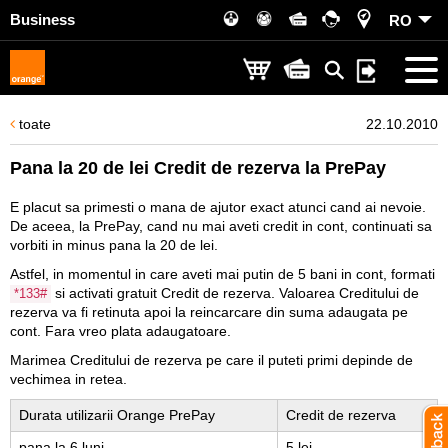
Business
RO
toate
22.10.2010
Pana la 20 de lei Credit de rezerva la PrePay
E placut sa primesti o mana de ajutor exact atunci cand ai nevoie.
De aceea, la PrePay, cand nu mai aveti credit in cont, continuati sa
vorbiti in minus pana la 20 de lei.
Astfel, in momentul in care aveti mai putin de 5 bani in cont, formati
si activati gratuit Credit de rezerva. Valoarea Creditului de
*133#
rezerva va fi retinuta apoi la reincarcare din suma adaugata pe
cont. Fara vreo plata adaugatoare.
Marimea Creditului de rezerva pe care il puteti primi depinde de
vechimea in retea.
Durata utilizarii Orange PrePay
Credit de rezerva
pana la 6 luni
5 lei