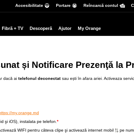
Accesibilitate
Portare
Reîncarcă contul
С
Fibră + TV
Descoperă
Ajutor
My Orange
sunat și Notificare Prezenţă la 
ar dacă ai
telefonul deconectat
sau ești în afara ariei. Activeaza servic
https://my.orange.md
id şi iOS),
instalata pe telefon.
*
activează WIFI pentru câteva clipe şi activează internet mobil
pe numă