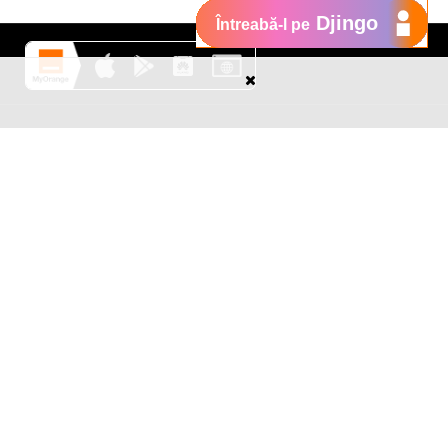
Djingo
Întreabă-l pe
Suport
My Orange
Ajutor
e
New
Orange Chat
Orange Service
Modele de cereri
Cum depui o reclamaţie
Protejează-te de fraude
Notifică o infracţiune