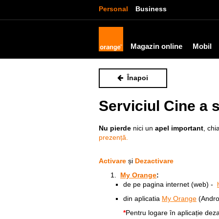
Personal
Business
Magazin online
Mobil
Înapoi
Serviciul Cine a 
Nu pierde
nici un
apel important
, chi
prezență.
Activare
și
Dezactivare
My Orange
:
de pe pagina internet (web) -
din aplicatia
My Orange
(Andro
*
Pentru logare în aplicație dez