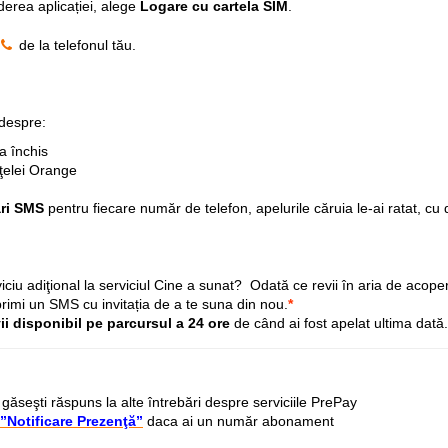
derea aplicației, alege
Logare cu cartela SIM
.
de la telefonul tău.
despre:
a închis
eţelei Orange
ări SMS
pentru fiecare număr de telefon, apelurile căruia le-ai ratat, cu 
iciu adiţional la serviciul Cine a sunat?
Odată ce revii în aria de acoper
rimi un SMS cu invitația de a te suna din nou.
*
ii disponibil pe parcursul a 24 ore
de când ai fost apelat ultima dată.
ăseşti răspuns la alte întrebări despre serviciile PrePay
 ”Notificare Prezenţă”
daca ai un număr abonament