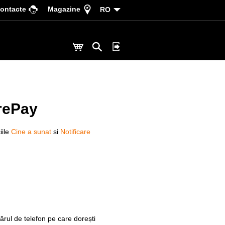
ontacte
Magazine
RO
PrePay
iile
Cine a sunat
si
Notificare
rul de telefon pe care dorești