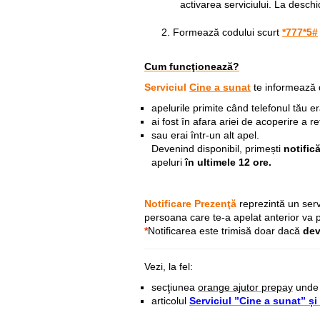
activarea serviciului. La deschi
Formează codului scurt
*777*5#
Cum funcţionează?
Serviciul
Cine a sunat
te informează 
apelurile primite când telefonul tău er
ai fost în afara ariei de acoperire a r
sau erai într-un alt apel.
Devenind disponibil,
primești
notific
apeluri
în ultimele 12 ore.
Notificare Prezenţă
reprezintă un serv
persoana care te-a apelat anterior va p
*
Notificarea este trimisă doar dacă
dev
Vezi, la fel:
secţiunea
orange ajutor prepay
unde g
articolul
Serviciul ”Cine a sunat” și