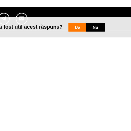
a fost util acest răspuns?
Da
Nu
Pagini web
Informaţii legale
my.orange.md
Condiţii contractuale
Magazin online
Documente necesare
Termeni utilizare magazin onlin
cybersecurity.orange.md
Condiții procurare dispozitive
systems.orange.md
Date personale
csr.orange.md
Indicatori de calitate
fundatia.orange.md
Interconectare şi acces
digitalcenter.orange.md
Pagina Furnizorului
service.orange.md
Alte informaţii