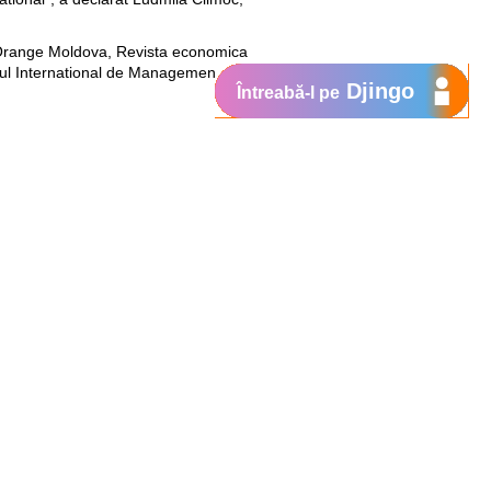
, Orange Moldova, Revista economica
tul International de Management,
Djingo
Întreabă-l pe
ticiparea la promovarea si dezvoltarea
panii locale si straine din republica.
Suport
My Orange
Ajutor