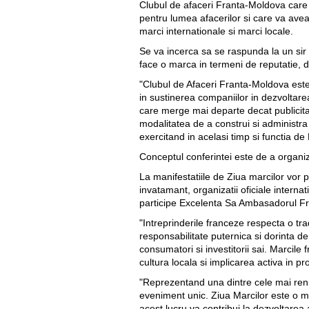
Clubul de afaceri Franta-Moldova care 
pentru lumea afacerilor si care va avea
marci internationale si marci locale.
Se va incerca sa se raspunda la un sir
face o marca in termeni de reputatie, d
"Clubul de Afaceri Franta-Moldova este 
in sustinerea companiilor in dezvoltare
care merge mai departe decat publicita
modalitatea de a construi si administ
exercitand in acelasi timp si functia d
Conceptul conferintei este de a organiza
La manifestatiile de Ziua marcilor vor p
invatamant, organizatii oficiale interna
participe Excelenta Sa Ambasadorul Frant
"Intreprinderile franceze respecta o trad
responsabilitate puternica si dorinta de
consumatori si investitorii sai. Marcil
cultura locala si implicarea activa in 
"Reprezentand una dintre cele mai renu
eveniment unic. Ziua Marcilor este o ma
acest lucru va contribui la dezvoltarea a