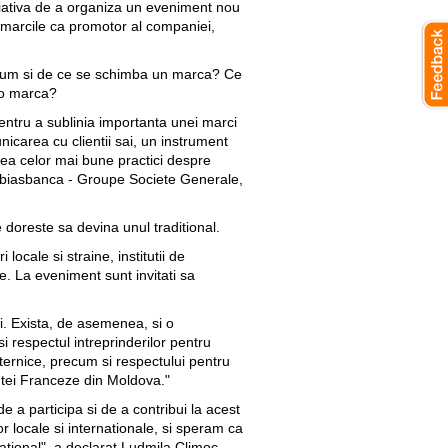
tiativa de a organiza un eveniment nou
, marcile ca promotor al companiei,
, cum si de ce se schimba un marca? Ce
e o marca?
entru a sublinia importanta unei marci
icarea cu clientii sai, un instrument
ea celor mai bune practici despre
Mobiasbanca - Groupe Societe Generale,
 doreste sa devina unul traditional.
ocale si straine, institutii de
ce. La eveniment sunt invitati sa
sai. Exista, de asemenea, si o
i respectul intreprinderilor pentru
uternice, precum si respectului pentru
antei Franceze din Moldova."
a participa si de a contribui la acest
 locale si internationale, si speram ca
rnational", a declarat Ludmila Climoc,