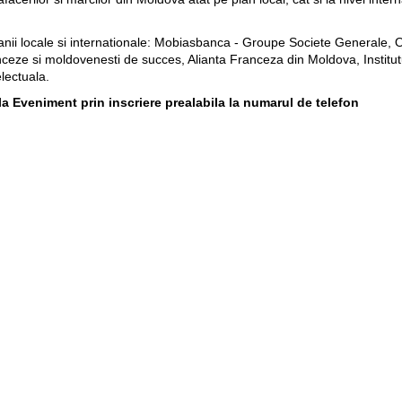
anii locale si internationale: Mobiasbanca - Groupe Societe Generale
nceze si moldovenesti de succes, Alianta Franceza din Moldova, Institu
lectuala.
la Eveniment prin inscriere prealabila la numarul de telefon
 sunt limitate.
 o organizatie neguvernamentala, care are drept obiectiv principal par
a si Moldova. Clubul de afaceri Franta-Moldova care reuneste peste 40_com
Pagini web
Informaţii legale
my.orange.md
Condiţii contractuale
Magazin online
Documente necesare