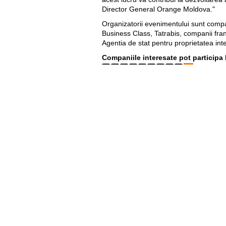
Director General Orange Moldova."
Organizatorii evenimentului sunt comp
Business Class, Tatrabis, companii fra
Agentia de stat pentru proprietatea inte
Companiile interesate pot participa 
0
6
9
3
0
4
3
0
4
. Locurile
NOTA INFORMATIVA:
Clubul de afaceri Franta- Moldova este
investitiilor si comertului intre Frant
Util
Despre Orange Moldova
ISO