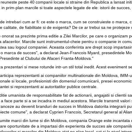
reuneste peste 40 companii locale si straine din Republica a lansat ini
 in prim-plan marcile si toate aspectele legate de ele: istorii de succes
 de intrebari cum ar fi: ce este o marca, cum se construieste o marca
e calitate, de fiabilitate si de exigenta? De ce ar trebui sa ne protejez
onorat sa prezinte prima editie a Zilei Marcilor, pe care o organizam p
a afacerilor. Marcile sunt instrumentul-cheie pentru o companie in comun
tea sau logoul companiei. Aceasta conferinta are drept scop impartasir
ra o marca de succes", a declarat Jean-Francois Myard, presedintele 
e Presedinte al Clubului de Afaceri Franta-Moldova."
 prezentari si mese rotunde intr-un stil total inedit. Acest eveniment se
articipa reprezentanti ai companiilor multinationale din Moldova, IMM-uri l
tionale si locale, profesionisti din domeniul comunicarii, presei economi
ei si reprezentanti ai autoritatilor publice centrale.
itie umanista de responsabilitate fat de actionarii, angajatii si clientii 
 a face parte si a se incadra in mediul acestora. Marcile transmit valori s
e franceze au devenit branduri de succes in Moldova datorita integrarii p
proiecte comune", a declarat Cyprien Francois, Secretarul general al Ali
mite marci din lume si din Moldova, compania Orange este incantata de 
re oportunitate de a impartasi din experienta de succes ale companiilor
facerilor si marcilor din Moldova atat pe plan local, cat si la nivel inte