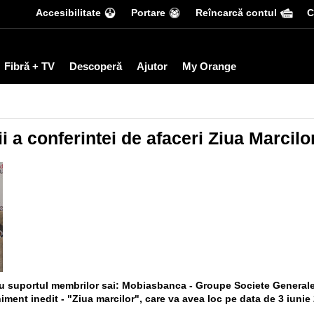
Accesibilitate
Portare
Reîncarcă contul
С
Fibră + TV
Descoperă
Ajutor
My Orange
i a conferintei de afaceri Ziua Marcilo
cu suportul membrilor sai: Mobiasbanca - Groupe Societe Genera
iment inedit - "Ziua marcilor", care va avea loc pe data de 3 iunie