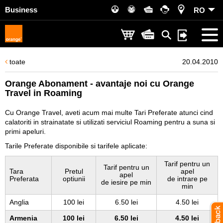
Business
RO
toate
20.04.2010
Orange Abonament - avantaje noi cu Orange
Travel in Roaming
Cu Orange Travel, aveti acum mai multe Tari Preferate atunci cind
calatoriti in strainatate si utilizati serviciul Roaming pentru a suna si
primi apeluri.
Tarile Preferate disponibile si tarifele aplicate:
Tarif pentru un
Tarif pentru un
Tara
Pretul
apel
apel
Preferata
optiunii
de intrare pe
de iesire pe min
min
Anglia
100 lei
6.50 lei
4.50 lei
Armenia
100 lei
6.50 lei
4.50 lei