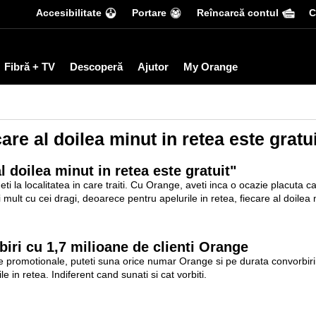
Accesibilitate
Portare
Reîncarcă contul
С
Fibră + TV
Descoperă
Ajutor
My Orange
care al doilea minut in retea este gratu
l doilea minut in retea este gratuit"
i la localitatea in care traiti. Cu Orange, aveti inca o ocazie placuta ca
ult cu cei dragi, deoarece pentru apelurile in retea, fiecare al doilea 
biri cu 1,7 milioane de clienti Orange
ile promotionale, puteti suna orice numar Orange si pe durata convorbirii,
le in retea. Indiferent cand sunati si cat vorbiti.