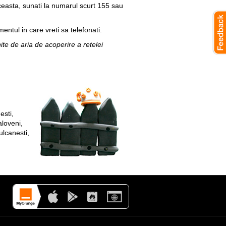
aceasta, sunati la numarul scurt
155
sau
mentul in care vreti sa telefonati.
ite de aria de acoperire a retelei
esti,
aloveni,
ulcanesti,