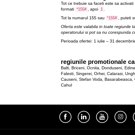
Tot ce trebuie sa faceti este sa activat
formati
, apoi
.
*155#
1
Tot la numarul
155
sau
, puteti 
*155#
Oferta este valabila in toate regiunile 
operatorului si pot sa nu corespunda cu
Perioada ofertei: 1 iulie – 31 decembri
regiunile promotionale car
Balti, Briceni, Ocnita, Donduseni, Edine
Falesti, Singerei, Orhei, Calarasi, Ungh
Causeni, Stefan Voda, Basarabeasca, Ci
Cahul