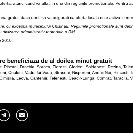
i oferta, atunci cand va aflati in una din regiunile promotionale. Pentru 
suna gratuit daca doriti sa va asigurati ca oferta locala este activa in mo
tarii, cu exceptia municipiului Chisinau. Regiunile promotionale sunt defin
 divizarea administrativ-teritoriala a RM.
e 2010.
e beneficiaza de al doilea minut gratuit
t, Riscani, Drochia, Soroca, Floresti, Glodeni, Soldanesti, Rezina, Telen
eni, Criuleni, Vadul-lui-Voda, Straseni, Nisporeni, Anenii Noi, Hincesti, I
mislia, Leova, Cantemir, Telenesti, Ceadir-Lunga, Comrat, Taraclia, V