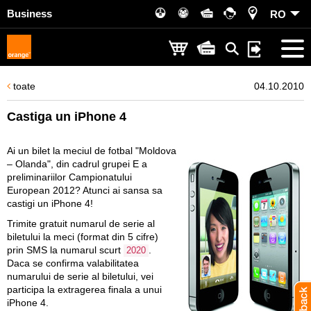
Business
RO
toate
04.10.2010
Castiga un iPhone 4
Ai un bilet la meciul de fotbal "Moldova
– Olanda", din cadrul grupei E a
preliminariilor Campionatului
European 2012? Atunci ai sansa sa
castigi un iPhone 4!
Trimite gratuit numarul de serie al
biletului la meci (format din 5 cifre)
prin SMS la numarul scurt
.
2020
Daca se confirma valabilitatea
numarului de serie al biletului, vei
participa la extragerea finala a unui
iPhone 4.