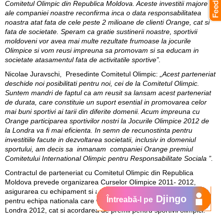
Comitetul Olimpic din Republica Moldova. Aceste investitii majore
ale companiei noastre reconfirma inca o data responsabilitatea
noastra atat fata de cele peste 2 milioane de clienti Orange, cat si
fata de societate. Speram ca gratie sustinerii noastre, sportivii
moldoveni vor avea mai multe rezultate frumoase la jocurile
Olimpice si vom reusi impreuna sa promovam si sa educam in
societate atasamentul fata de activitatile sportive”.
Nicolae Juravschi, Presedinte Comitetul Olimpic:
„Acest parteneriat
deschide noi posibilitati pentru noi, cei de la Comitetul Olimpic.
Suntem mandri de faptul ca am reusit sa lansam acest parteneriat
de durata, care constituie un suport esential in promovarea celor
mai buni sportivi ai tarii din diferite domenii. Acum impreuna cu
Orange participarea sportivilor nostri la Jocurile Olimpice 2012 de
la Londra va fi mai eficienta. In semn de recunostinta pentru
investitiile facute in dezvoltarea societatii, inclusiv in domeniul
sportului, am decis sa inmanam companiei Orange premiul
Comitetului International Olimpic pentru Responsabilitate Sociala ”.
Contractul de parteneriat cu Comitetul Olimpic din Republica
Moldova prevede organizarea Curselor Olimpice 2011- 2012,
asigurarea cu echipament si acoperirea cheltuielilor de transport
Djingo
Întreabă-l pe
pentru echipa nationala care va participa la jocurile olimpice din
Londra 2012, cat si acordarea de premii pentru sportivii olimpici.