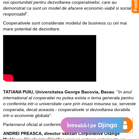
noi oportunitati pentru dezvoltarea cooperativelor, care au
demonstrat ca sunt un model de afacere economic-viabil si social-
responsabil
".
Cooperativele sunt considerate modelul de business cu cel mai
mare potential de dezvoltare.
TATIANA PUIU, Universitatea George Bacovia, Bacau
: "
In anul
international al cooperatiei nu putea exista o tema generala pentru
o conferinta intr-o universitate care prin insasi misunea sa, serveste
cooperatia, decat aceasta - cooperativele si dezvoltarea durabila
intr-o economie globala
".
Djingo
Parternerul oficial al conferintei stiintifice este Orange Moldova.
Întreabă-l pe
ANDREI PREASCA, director Vanzari Corporative Orange