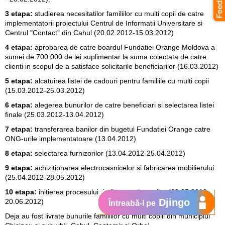
3 etapa:
studierea necesitatilor familiilor cu multi copii de catre
implementatorii proiectului Centrul de Informatii Universitare si
Centrul "Contact" din Cahul (20.02.2012-15.03.2012)
4 etapa:
aprobarea de catre boardul Fundatiei Orange Moldova a
sumei de 700 000 de lei suplimentar la suma colectata de catre
clienti in scopul de a satisface solicitarile beneficiarilor (16.03.2012)
5 etapa:
alcatuirea listei de cadouri pentru familiile cu multi copii
(15.03.2012-25.03.2012)
6 etapa:
alegerea bunurilor de catre beneficiari si selectarea listei
finale (25.03.2012-13.04.2012)
7 etapa:
transferarea banilor din bugetul Fundatiei Orange catre
ONG-urile implementatoare (13.04.2012)
8 etapa:
selectarea furnizorilor (13.04.2012-25.04.2012)
9 etapa:
achizitionarea electrocasnicelor si fabricarea mobilierului
(25.04.2012-28.05.2012)
10 etapa:
initierea procesului de livrare a bunurilor (28.05.2012-
Djingo
20.06.2012)
Întreabă-l pe
Deja au fost livrate bunurile familiilor cu multi copiii din municipiul