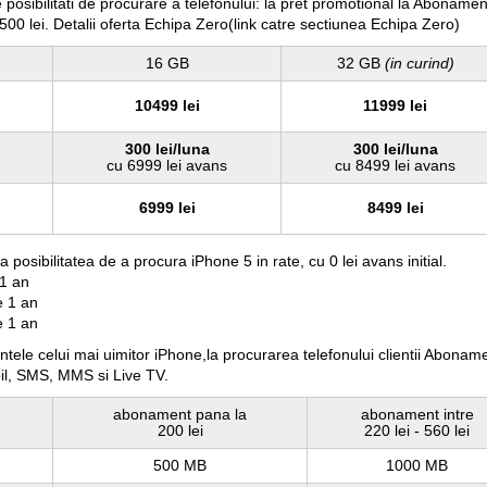
 posibilitati de procurare a telefonului: la pret promotional la Abonamen
00 lei. Detalii oferta Echipa Zero(link catre sectiunea Echipa Zero)
16 GB
32 GB
(in curind)
10499 lei
11999 lei
300 lei/luna
300 lei/luna
cu 6999 lei avans
cu 8499 lei avans
6999 lei
8499 lei
 posibilitatea de a procura iPhone 5 in rate, cu 0 lei avans initial.
 1 an
e 1 an
e 1 an
tele celui mai uimitor iPhone,la procurarea telefonului clientii Abonament
obil, SMS, MMS si Live TV.
abonament pana la
abonament intre
200 lei
220 lei - 560 lei
500 MB
1000 MB