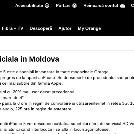
Accesibilitate
Portare
Reîncarcă contul
С
Fibră + TV
Descoperă
Ajutor
My Orange
iciala in Moldova
5 este disponibil in vanzare in toate magazinele Orange.
progres de la aparitia iPhone. Se deosebeste de precedentul sau print
i cel mai subtire din familia Apple.
e si cu 20% mai usor decat precedentul
i mare de 4"
 pana la 8 ore in regim de convorbire si utilizareinternet in retea 3G, 10 
e audio, 225 ore in regim de asteptare.
entii iPhone 5 vor descoperi calitatea sunetului oferit de serviciul HD
ar si atunci cand interlocutorii se afla in locuri zgomotoase.