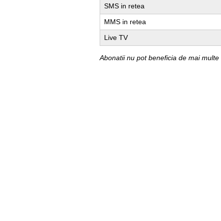
SMS in retea
MMS in retea
Live TV
Abonatii nu pot beneficia de mai multe
La inregistrarea pentru utilizarea Fac
international.
Util
Despre Orange Moldova
ISO
Cod de etică
Cariera