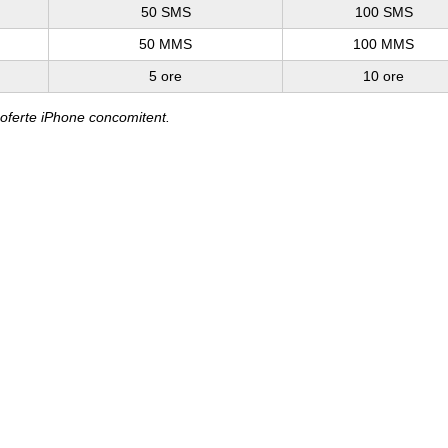
50 SMS
100 SMS
50 MMS
100 MMS
5 ore
10 ore
 oferte iPhone concomitent.
eTime, mesajul SMS cu destinatie internationala expediat se taxeaza co
Pagini web
Informaţii legale
my.orange.md
Condiţii contractuale
Magazin online
Documente necesare
Termeni utilizare magazin onlin
cybersecurity.orange.md
Condiții procurare dispozitive
systems.orange.md