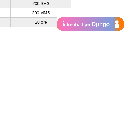
200 SMS
200 MMS
20 ore
Djingo
Întreabă-l pe
nform tarifului standard pentru un SMS
Suport
My Orange
Ajutor
e
New
Orange Chat
Orange Service