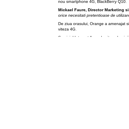
nou smartphone 4G, BlackBerry Q10.
Mickael Faure, Director Marketing s
orice necesitati pretentioase de utiliza
De ziua orasului, Orange a amenajat si
viteza 4G.
Serviciul Internet Acum la viteza lumini
exceptie „Moldovenii s-au nascut”.
Eugen Sirghi:
„
C
el mai super concert
Olga Purice
: ”Azi e ziua orasului Bal
Sergiu Beletki:
“
Am reusit sa testez I
nascut” la Balti!”
Prin lansarea 4G in orasul Balti, Oran
accesibile servicii.
Toate aceste servicii
posibilitati de petrecere a timpului, in