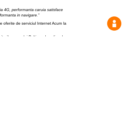
a 4G, performanta caruia satisface
erformanta in navigare.”
oferite de serviciul Internet Acum la
itorilor orasului Balti un show live de
ange!”
mim Orange pentru “Moldovenii s-au
a cele mai interesante, inovative si
tarea afacerilor si vor oferi noi