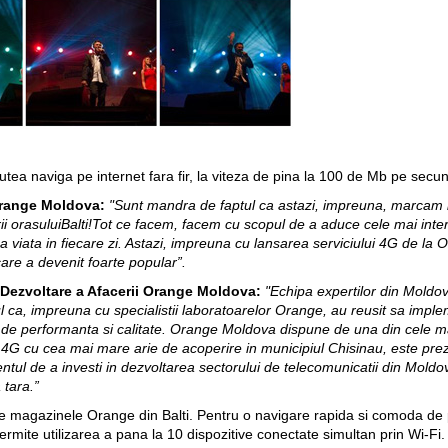
r putea naviga pe internet fara fir, la viteza de pina la 100 de Mb pe secu
 Orange Moldova:
"Sunt mandra de faptul ca astazi, impreuna, marcam
ii orasului
Balti!
T
ot ce facem, facem cu scopul de a aduce cele mai interes
imba viata in fiecare zi. Astazi, impreuna cu lansarea serviciului 4G de 
care a devenit foarte popular”.
i Dezvoltare a Afacerii Orange Moldova:
"Echipa expertilor din Moldov
 ca, impreuna cu specialistii laboratoarelor Orange, au reusit sa imp
de de performanta si calitate. Orange Moldova dispune de una din cele m
4G cu cea mai mare arie de acoperire in municipiul Chisinau, este preze
tul de a investi in dezvoltarea sectorului de telecomunicatii din Moldov
 tara.”
toate magazinele Orange din Balti. Pentru o navigare rapida si comoda 
rmite utilizarea a pana la 10 dispozitive conectate simultan prin Wi-F