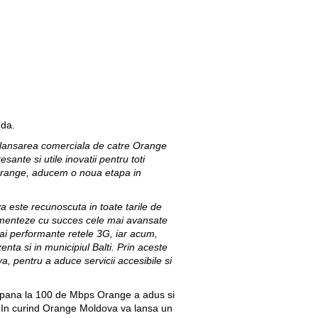
nda.
 lansarea comerciala de catre Orange
ante si utile inovatii pentru toti
la Orange, aducem o noua etapa in
a este recunoscuta in toate tarile de
lementeze cu succes cele mai avansate
ai performante retele 3G, iar acum,
nta si in municipiul Balti.
Prin aceste
a, pentru a aduce servicii accesibile si
de pana la 100 de Mbps Orange a adus si
i. In curind Orange Moldova va lansa un