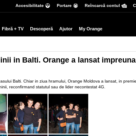
Accesibilitate
Portare
Reîncarcă contul
С
Fibră + TV
Descoperă
Ajutor
My Orange
minii in Balti. Orange a lansat impreu
orasului Balti. Chiar in ziua hramului, Orange
Moldova a lansat, in premier
inii, reconfirmand statutul sau de lider necontestat 4G.