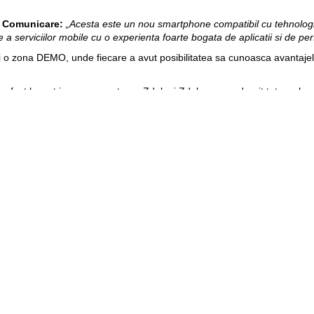
i Comunicare:
„Acesta este un nou smartphone compatibil cu tehnologi
re a serviciilor mobile cu o experienta foarte bogata de aplicatii si de p
 o zona DEMO, unde fiecare a avut posibilitatea sa cunoasca avantajele 
i a fost lansat impreuna cu trupa Zdob si Zdub, care a daruit tuturor locu
. Super!
Am asteptat mult un asemenea concert de suflet!
ti. O zi minunata! Sunt impresionata de cadourile oferite de compania Or
nternetul 4G, sunt impresionat. Si concertul este mult asteptat. Multu
ge Moldova a reconfirmat statutul sau de companie care aduce in Moldov
 devin accesibile odata cu lansarea retelei 4G, ele vor contribui la dezvol
 acelasi mod in care Internetul a schimbat lumea."