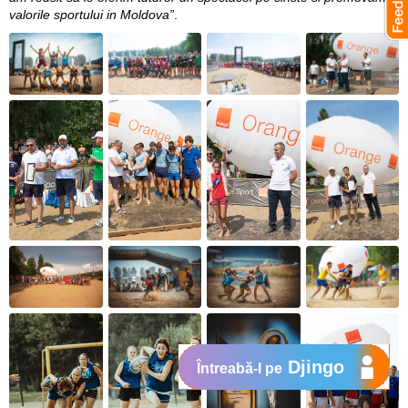
valorile sportului in Moldova”
.
Djingo
Întreabă-l pe