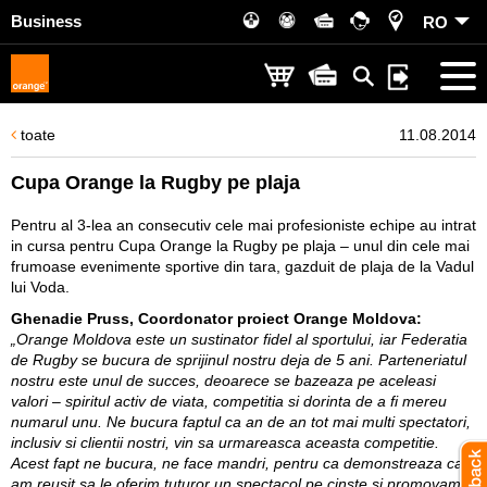
Business
RO
toate
11.08.2014
Cupa Orange la Rugby pe plaja
Pentru al 3-lea an consecutiv cele mai profesioniste echipe au intrat
in cursa pentru Cupa Orange la Rugby pe plaja – unul din cele mai
frumoase evenimente sportive din tara, gazduit de plaja de la Vadul
lui Voda.
Ghenadie Pruss, Coordonator proiect Orange Moldova:
„Orange Moldova este un sustinator fidel al sportului, iar Federatia
de Rugby se bucura de sprijinul nostru deja de 5 ani. Parteneriatul
nostru este unul de succes, deoarece se bazeaza pe aceleasi
valori – spiritul activ de viata, competitia si dorinta de a fi mereu
numarul unu. Ne bucura faptul ca an de an tot mai multi spectatori,
inclusiv si clientii nostri, vin sa urmareasca aceasta competitie.
Acest fapt ne bucura, ne face mandri, pentru ca demonstreaza ca
am reusit sa le oferim tuturor un spectacol pe cinste si promovam