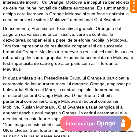
interesante inovatii. Cu Orange, Moldova a inceput sa beneficieze
de cele mai bune inovatii de calitate europeana. Eu sunt mandru de
echipa care lucreaza la Orange Moldova si sunt foarte optimist in
ceea ce priveste viitorul Moldovei” a mentionat Olaf Swantee.
Deasemenea, Presedintele Executiv al grupului Orange a dat
asigurari ca va sustine orice initiativa, care va contribui la
dezvoltarea companiei si a pietei de telefonie mobila in Moldova.
“Am fost impresionat de rezultatele companiei si de succesele
brandului Orange. Moldova intr-adevar a realizat cel mai de succes
rebranding din cadrul grupului. Experienta acumulata de Moldova a
fost impartasita de catre grup altor piete cum ar fi: Iordania,
Mauritius”.
In dupa amiaza zilei, Presedintele Grupului Orange a participat la
ceremonia de inaugurarea a noului magazin Orange, amplasat pe
bulevardul Stefan cel Mare, in centrul capitalei. Impreuna cu
directorul general Orange Moldova D-nul Bruno Duthoit si
partenerul companiei Orange Moldova directorul companiei
Mobilive, Ruslan Munteanu, Olaf Swantee a taiat panglica si a
anuntat deschis noul magazin Orange. In cadrul ceremoniei el a
mentionat ca este foarte impresionat de ceea ce vede in Moldova
Djingo
Întreabă-l pe
"Noul magazin este identic cu cele pe care le-am vazut in Franta,
UK si Elvetia. Sunt foarte multumit de faptul ca am avut posibilitatea
sa particip la inaugurarea acestuia".