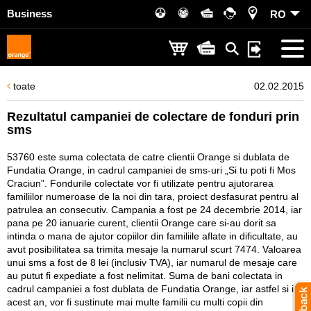
Business
RO
toate
02.02.2015
Rezultatul campaniei de colectare de fonduri prin
sms
53760 este suma colectata de catre clientii Orange si dublata de
Fundatia Orange, in cadrul campaniei de sms-uri „Si tu poti fi Mos
Craciun”. Fondurile colectate vor fi utilizate pentru ajutorarea
familiilor numeroase de la noi din tara, proiect desfasurat pentru al
patrulea an consecutiv. Campania a fost pe 24 decembrie 2014, iar
pana pe 20 ianuarie curent, clientii Orange care si-au dorit sa
intinda o mana de ajutor copiilor din familiile aflate in dificultate, au
avut posibilitatea sa trimita mesaje la numarul scurt 7474. Valoarea
unui sms a fost de 8 lei (inclusiv TVA), iar numarul de mesaje care
au putut fi expediate a fost nelimitat. Suma de bani colectata in
cadrul campaniei a fost dublata de Fundatia Orange, iar astfel si in
acest an, vor fi sustinute mai multe familii cu multi copii din