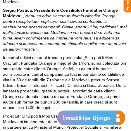
Moldova.
Sergiu Postica, Presedintele Consiliului Fundatiei Orange
Moldova:
„Vreau sa aduc sincere multumiri clientilor Orange,
pentru receptivitate, implicare, spirit civic si contributie la
desfasurarea acestei campanii. Gratiei aportului lor, traditional, mai
multe familii nevoiase din Moldova se vor bucura de o viata mai
buna. Avem convingerea ca impreuna vom reusi sa aducem sa
aducem si in acest an zambete pe chipurile copiilor care au nevoie
de ajutorul nostru”.
In cadrul editiei din anul trecut a proiectului „Si tu poti fi Mos
Craciun”, Fundatia Orange a majorat de 14 ori, suma colectata prin
sms-uri de catre clientii Orange. Astfel, cu ajutorul bunurile
achizitionate in cadrul campaniei au fost imbunatatite conditiile de
viata a 50 de familii din 7 raioane ale Moldovei, precum Soroca,
Edinet, Briceni, Telenesti, Hincesti, Cimislia si Basarabeasca. De la
lansarea proiectului, gratie suportului acordat de catre clientii
Orange si a donatiei facute de catre Fundatia Orange, au primit
ajutor sub forma de bunuri 200 de familii, in care cresc si sunt
educati cca 1400 de copii.
Proiectul “Si tu poti fi Mos Craciun” este initiat de Fundatia Orange
Djingo
Întreabă-l pe
Moldova si implementat de catre Centrul de Informatii Universitare,
in parteneriat cu Ministerul Muncii Protectiei Sociale si Familiei al