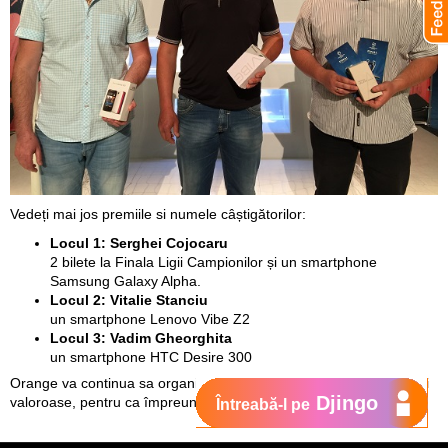
Vedeți mai jos premiile si numele câștigătorilor:
Locul 1:
Serghei Cojocaru
2 bilete la Finala Ligii Campionilor și un smartphone
Samsung Galaxy Alpha.
Locul 2:
Vitalie Stanciu
un smartphone Lenovo Vibe Z2
Locul 3:
Vadim Gheorghita
un smartphone HTC Desire 300
Orange va continua sa organizeze concursuri interactive cu premii
Djingo
valoroase, pentru ca împreună să ne bucurăm din plin de fotbal.
Întreabă-l pe