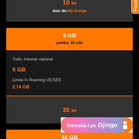
10
lei
doar din
My Orange
5 GB
pentru 10 zile
Trafic Internet național
5 GB
Limita în Roaming UE/SEE
2.74 GB
35
lei
Djingo
Întreabă-l pe
10 GB