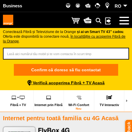
Business
RO
Conectează Fibră și Televiziune de la Orange
și ai un Smart TV 43" cadou
.
Oferta este disponibilă la conectare nouă,
în localitățile cu acoperire Fibră de
la Orange
.
Confirm că doresc să fiu contactat
Verifică acoperirea Fibră + TV Acasă
Fibră + TV
Internet prin Fibră
Wi-Fi Confort
TV Interactiv
Nou
Internet pentru toată familia
cu 4G Acasă