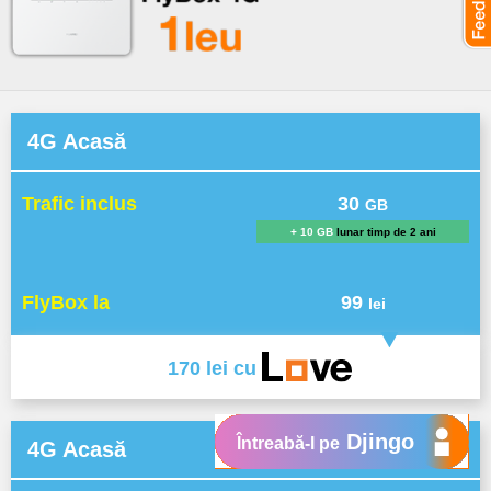
4G Acasă
Trafic inclus
30
GB
+ 10 GB
lunar timp de 2 ani
FlyBox la
99
lei
170 lei cu
Djingo
Întreabă-l pe
4G Acasă