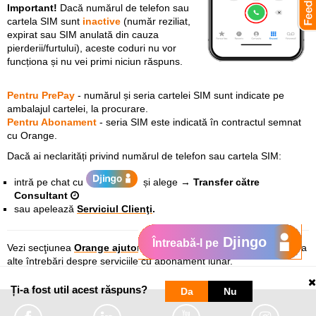
Important!
Dacă numărul de telefon sau
cartela SIM sunt
inactive
(număr reziliat,
expirat sau SIM anulată din cauza
pierderii/furtului), aceste coduri nu vor
funcționa și nu vei primi niciun răspuns.
Pentru PrePay
-
numărul și seria cartelei SIM sunt indicate pe
ambalajul cartelei, la procurare.
Pentru Abonament
-
seria SIM este indicată în contractul semnat
cu Orange.
Dacă ai neclarități privind numărul de telefon sau cartela SIM:
intră pe chat cu
și a
lege →
Transfer către
Consultant
sau
apelează
Serviciul Clienţi
.
Djingo
Întreabă-l pe
Vezi secţiunea
Orange ajutor abonament
unde găseşti răspuns la
alte întrebări despre serviciile cu abonament lunar.
Ți-a fost util acest răspuns?
Da
Nu