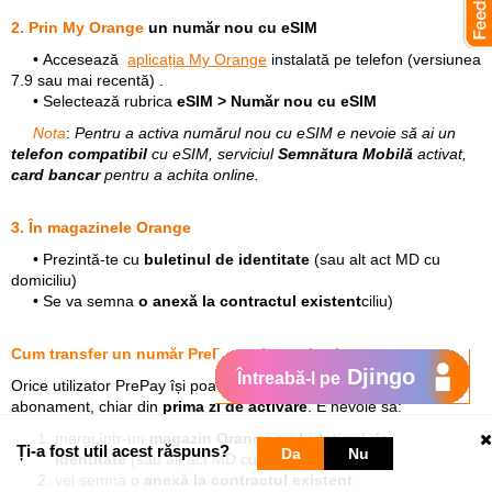
2. Prin My Orange
un
număr nou cu eSIM
• Accesează
aplicația My Orange
instalată pe telefon (versiunea
7.9 sau mai recentă) .
• Selectează rubrica
eSIM > Număr nou cu eSIM
Nota
:
Pentru a activa numărul nou cu eSIM e nevoie să ai un
telefon compatibil
cu eSIM, serviciul
Semnătura Mobilă
activat,
card bancar
pentru a achita online.
3. În magazinele Orange
• Prezintă-te cu
buletinul de identitate
(sau alt act MD cu
domiciliu)
• Se va semna
o anexă la contractul existent
ciliu)
Cum transfer un număr PrePay existent la abonament
Djingo
Întreabă-l pe
Orice utilizator PrePay își poate transfera
gratuit
numărul la
abonament, chiar din
prima zi de activare
. E nevoie să:
mergi într-un
magazin Orange cu
buletinul de
Ți-a fost util acest răspuns?
Da
Nu
identitate
(sau alt act MD cu domiciliu)
vei semna o
anexă la contractul existent