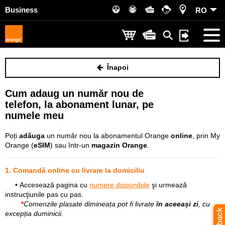
Business
RO
Înapoi
Cum adaug un număr nou de
telefon, la abonament lunar, pe
numele meu
Poți
adăuga
un număr nou la abonamentul Orange
online
, prin My
Orange (
eSIM
) sau într-un
magazin Orange
.
1. Comandă online cu livrare la domiciliu
• Accesează pagina cu
numere disponibile
şi urmează
instrucţiunile pas cu pas.
*
Comenzile plasate dimineața pot fi livrate
în aceeași zi
, cu
excepția duminicii.