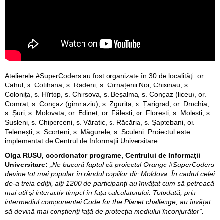
Atelierele #SuperCoders au fost organizate în 30 de localităţi: or.
Cahul, s. Cotihana, s. Rădeni, s. Cîrnățenii Noi, Chișinău, s.
Colonița, s. Hîrtop, s. Chirsova, s. Beșalma, s. Congaz (liceu), or.
Comrat, s. Congaz (gimnaziu), s. Zgurița, s. Țarigrad, or. Drochia,
s. Șuri, s. Molovata, or. Edineț, or. Fălești, or. Florești, s. Molești, s.
Susleni, s. Chiperceni, s. Văratic, s. Răcăria, s. Șaptebani, or.
Telenești, s. Scorțeni, s. Măgurele, s. Sculeni. Proiectul este
implementat de Centrul de Informaţii Universitare.
Olga RUSU, coordonator programe, Centrului de Informaţii
Universitare:
„Ne bucură faptul că proiectul Orange #SuperCoders
devine tot mai popular în rândul copiilor din Moldova. În cadrul celei
de-a treia ediții, alți 1200 de participanți au învățat cum să petreacă
mai util și interactiv timpul în fața calculatorului. Totodată, prin
intermediul componentei Code for the Planet challenge, au învățat
să devină mai conștienți față de protecția mediului înconjurător”.