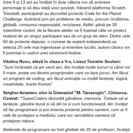
între 9 și 13 ani au învățat în doar câteva ore să animeze
personaje și să dea viață unor povești, folosind platforma Scratch.
Totodată, participanții au dezvoltat proiecte Code for the Planet
Challenge, ilustrând prin joc probleme de mediu, precum încălzirea
globală, consumul responsabil, reciclarea. Astfel, până pe 30
noiembrie curent, de la fiecare atelier va fi înaintat câte un proiect
realizat de un singur participant sau de un grup de elevi. Dintre cele
60 de proiecte depuse, o comisie de experți independenți va
selecta 20 cele mai ingenioase și inventive lucrări, autorii cărora vor
fi premiați in cadrul unei ceremonii festive.
Vitalina Rusu, elevă în clasa a V-a, Liceul Teoretic Sculeni:
”Sunt încântată că am venit aici. Am învățat multe lucruri și când voi
fi mare, poate voi deveni programator care va face jocuri. Am făcut
un program de coding, am făcut animație cu multă fantezie, logică,
creativitate, foarte frumos”.
Serghei Avramov, elev la Gimnaziul "M. Tanasoglo", Chirsova,
Comrat: ”
SuperCoders dezvoltă gândirea, memoria. Trebuie să ai
fantezie, gândire bună și să știi ce și cum funcționează. Am învățat
să fac programare și pot inventa proiecte pentru oameni, cum ar fi
cele de protejare a mediului, care vor sensibiliza oamenii să
protejeze natura.
Atelierele de programare au fost ghidate de 30 de profesori, finalişti