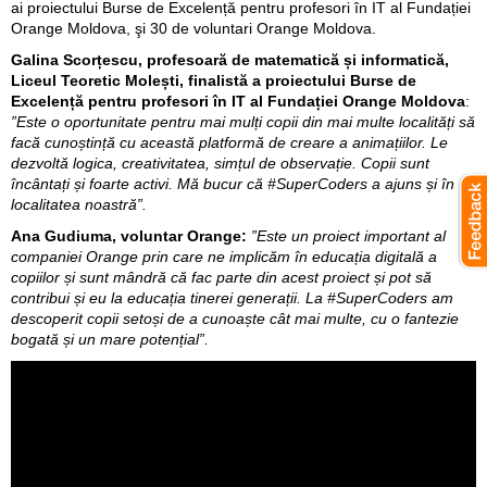
ai proiectului Burse de Excelență pentru profesori în IT al Fundației
Orange Moldova, şi 30 de voluntari Orange Moldova.
Galina Scorțescu, profesoară de matematică și informatică,
Liceul Teoretic Molești, finalistă a proiectului Burse de
Excelență pentru profesori în IT al Fundației Orange Moldova
:
”Este o oportunitate pentru mai mulți copii din mai multe localități să
facă cunoștință cu această platformă de creare a animațiilor. Le
dezvoltă logica, creativitatea, simțul de observație. Copii sunt
încântați și foarte activi. Mă bucur că #SuperCoders a ajuns și în
localitatea noastră”.
Ana Gudiuma, voluntar Orange:
”Este un proiect important al
companiei Orange prin care ne implicăm în educația digitală a
copiilor și sunt mândră că fac parte din acest proiect și pot să
contribui și eu la educația tinerei generații. La #SuperCoders am
descoperit copii setoși de a cunoaște cât mai multe, cu o fantezie
bogată și un mare potențial”.