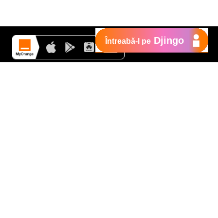
Djingo
Întreabă-l pe
Suport
My Orange
Ajutor
e
New
Orange Chat
Orange Service
Modele de cereri
Cum depui o reclamaţie
Protejează-te de fraude
Notifică o infracţiune