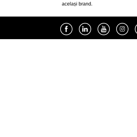
același brand.
Util
Despre Orange Moldova
ISO
Cod de etică
Cariera
Magazine
Magazinul mobil Orange
Semnătura Mobilă