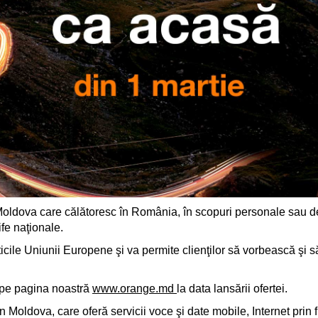
Moldova care călătoresc în România, în scopuri personale sau de 
ife naţionale.
ticile Uniunii Europene şi va permite clienţilor să vorbească şi
e pe pagina noastră
www.orange.md
la data lansării ofertei.
Moldova, care oferă servicii voce şi date mobile, Internet prin fi