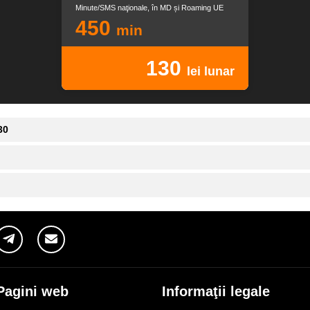
Minute/SMS naţionale, în MD și Roaming UE
450
min
130
lei lunar
30
Pagini web
Informaţii legale