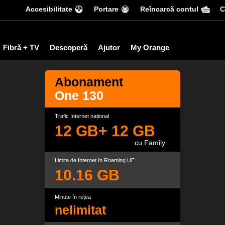
Accesibilitate
Portare
Reîncarcă contul
С
Fibră + TV
Descoperă
Ajutor
My Orange
Abonament
One 130
Trafic Internet național
12 GB
+ 12
GB
cu Family
Limita de Internet în Roaming UE
10.16 GB
Minute în rețea
nelimitat