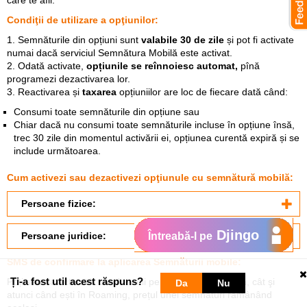
care te afli.
Condiţii de utilizare a opţiunilor:
1. Semnăturile din opțiuni sunt
valabile 30 de zile
și pot fi activate
numai dacă serviciul Semnătura Mobilă este activat.
2.
Odată activate,
opțiunile se reînnoiesc automat,
pînă
programezi dezactivarea lor.
3.
Reactivarea și
taxarea
opțiuniilor are loc de fiecare dată când:
Consumi toate semnăturile din opțiune sau
Chiar dacă nu consumi toate semnăturile incluse în opțiune însă,
trec 30 zile din momentul activării ei, opțiunea curentă expiră și se
include următoarea.
Cum activezi sau dezactivezi opţiunule cu semnătură mobilă:
Persoane fizice:
Djingo
Persoane juridice:
Întreabă-l pe
SMS de confirmare la aplicarea Semnăturii mobile:
Ți-a fost util acest răspuns?
Poți semna acte atât când te afli pe teritoriul R.Moldova, cât şi
Da
Nu
atunci când ești în Roaming, prețul unei semnături rămânând