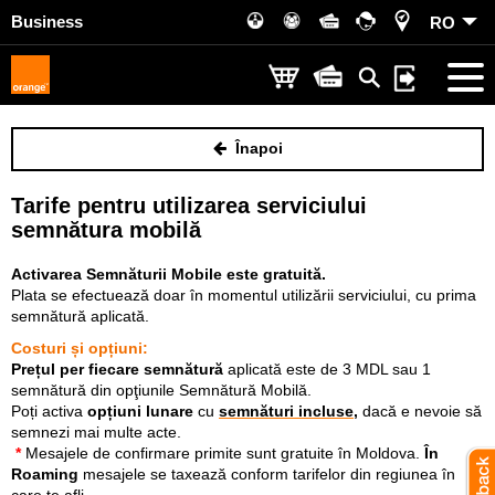
Business
RO
Înapoi
Tarife pentru utilizarea serviciului
semnătura mobilă
Activarea Semnăturii Mobile este gratuită.
Plata se efectuează doar în momentul utilizării serviciului, cu prima
semnătură aplicată.
Costuri și opțiuni:
Prețul per f
iecare semnătură
aplicată este de 3 MDL sau 1
semnătură din opţiunile Semnătură Mobilă.
Poți activa
opțiuni lunare
cu
semnături incluse
,
dacă e nevoie să
semnezi mai multe acte.
*
Mesajele de confirmare primite sunt gratuite în Moldova.
În
Roaming
mesajele se taxează conform tarifelor din regiunea în