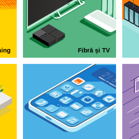
ing
Fibră și TV