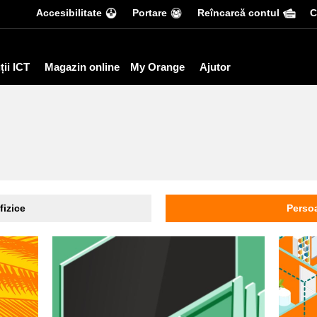
Accesibilitate
Portare
Reîncarcă contul
С
ții ICT
Magazin online
My Orange
Ajutor
fizice
Persoa