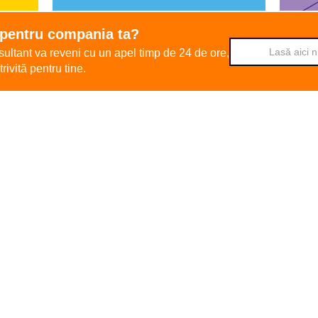
 ICT
Servicii Orange mobil
 pentru compania ta?
ultant va reveni cu un apel timp de 24 de ore,
rivită pentru tine.
line