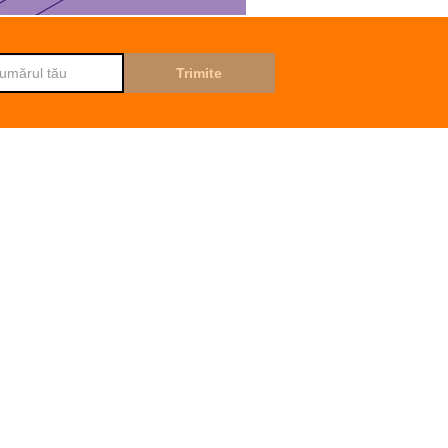
Internet Acum 4G
Djingo
Întreabă-l pe