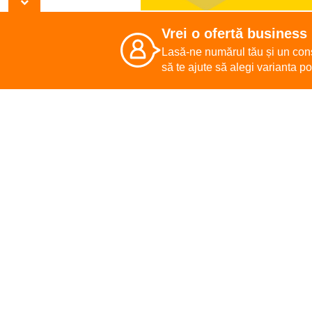
Soluții
Vrei o ofertă business
Lasă-ne numărul tău și un cons
să te ajute să alegi varianta pot
Magazin On