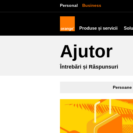
Personal
Business
Produse și servicii
Solu
Ajutor
Întrebări și Răspunsuri
Persoane 