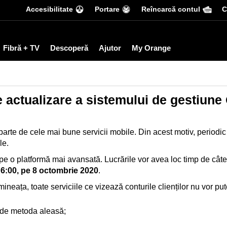
Accesibilitate
Portare
Reîncarcă contul
С
Fibră + TV
Descoperă
Ajutor
My Orange
de actualizare a sistemului de gestiun
arte de cele mai bune servicii mobile. Din acest motiv, periodic 
le.
e o platformă mai avansată. Lucrările vor avea loc timp de câtev
 6:00, pe 8 octombrie 2020
.
mineața, toate serviciile ce vizează conturile clienților nu vor pu
t de metoda aleasă;