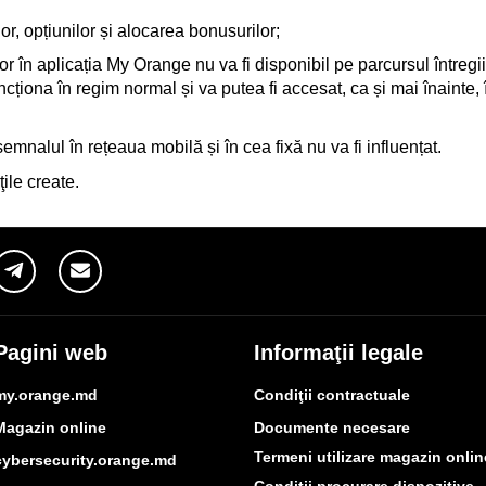
or, opțiunilor și alocarea bonusurilor;
or în aplicația My Orange nu va fi disponibil pe parcursul întreg
ncționa în regim normal și va putea fi accesat, ca și mai înainte, 
semnalul în rețeaua mobilă și în cea fixă nu va fi influențat.
ile create.
Pagini web
Informaţii legale
my.orange.md
Condiţii contractuale
Magazin online
Documente necesare
Termeni utilizare magazin onlin
cybersecurity.orange.md