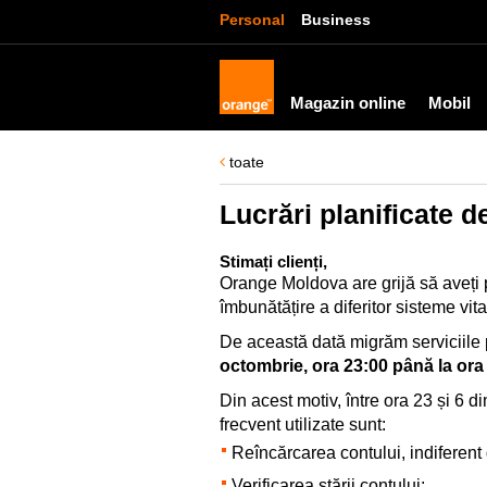
Personal
Business
Magazin online
Mobil
toate
Lucrări planificate 
Stimați clienți,
Orange Moldova are grijă să aveți p
îmbunătățire a diferitor sisteme vita
De această dată migrăm serviciile p
octombrie, ora 23:00 până la ora
Din acest motiv, între ora 23 și 6 di
frecvent utilizate sunt:
Reîncărcarea contului, indiferen
Verificarea stării contului;