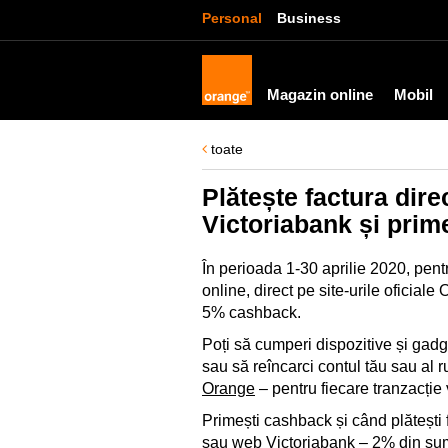
Personal
Business
Magazin online
Mobil
toate
Plătește factura dir
Victoriabank și pri
În perioada 1-30 aprilie 2020, pent
online, direct pe site-urile oficial
5% cashback.
Poți să cumperi dispozitive și gadg
sau să reîncarci contul tău sau al r
Orange
– pentru fiecare tranzacție 
Primești cashback și când plătești
sau web Victoriabank – 2% din sum