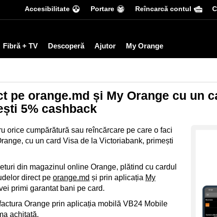
Accesibilitate
Portare
Reîncarcă contul
С
Fibră + TV
Descoperă
Ajutor
My Orange
ect pe orange.md și My Orange cu un c
mești 5% cashback
ru orice cumpărătură sau reîncărcare pe care o faci
e Orange, cu un card Visa de la Victoriabank, primești
eturi din magazinul online Orange, plătind cu cardul
udelor direct pe
orange.md
și prin aplicația
My
vei primi garantat bani pe card.
 factura Orange prin aplicația mobilă VB24 Mobile
a achitată.