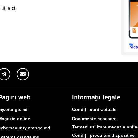
tiți
aici
.
Pagini web
Informaţii legale
my.orange.md
Condiţii contractuale
Magazin online
Documente necesare
Termeni utilizare magazin onlin
cybersecurity.orange.md
Condiții procurare dispozitive
systems.orange.md