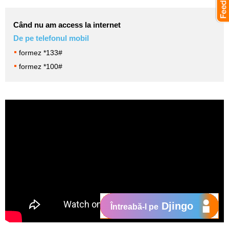
Când nu am access la internet
De pe telefonul mobil
formez
*
1
3
3
#
formez
*
1
0
0
#
Djingo
Întreabă-l pe