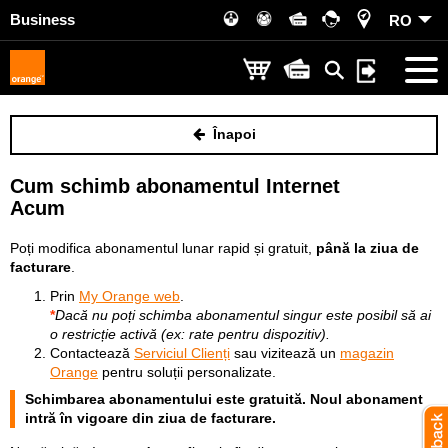
Business
RO
Înapoi
Cum schimb abonamentul Internet
Acum
Poți modifica abonamentul lunar rapid și gratuit,
până la ziua de
facturare
.
Prin
My Orange web
.
*
Dacă nu poți schimba abonamentul singur este posibil să ai
o restricție activă (ex: rate pentru dispozitiv).
Contactează
Serviciul Clienți
sau vizitează un
magazin
Orange
pentru soluții personalizate.
Schimbarea abonamentului este gratuită. Noul abonament
intră în vigoare din ziua de facturare.