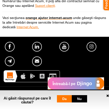
Numărul tău Internet Acum, îl poţi afla din contractul semnat cu
Orange sau apelând
Suport clienți
.
Vezi secţiunea
orange ajutor internet-acum
unde găseşti răspuns
la alte întrebări despre serviciile Internet Acum sau pagina
dedicată
Internet Acum
.
Djingo
Întreabă-l pe
Util
Ai găsit răspunsul pe care îl
Da
Nu
căutai?
Despre Orange Moldova
Pagini web