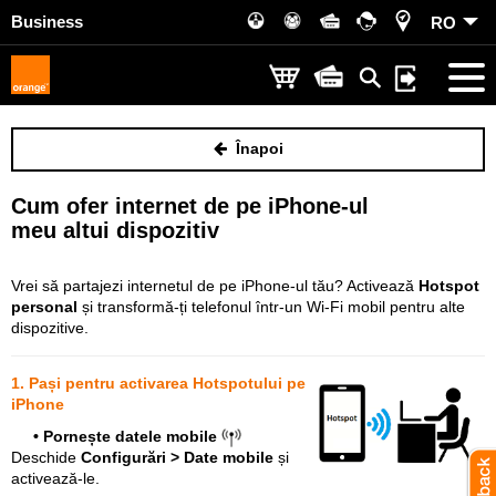
Business
RO
Înapoi
Cum ofer internet de pe iPhone-ul
meu altui dispozitiv
Vrei să partajezi internetul de pe iPhone-ul tău? Activează
Hotspot
personal
și transformă-ți telefonul într-un Wi-Fi mobil pentru alte
dispozitive.
1. Pași pentru activarea Hotspotului pe
iPhone
• Pornește datele mobile
D
eschide
Configurări > Date mobile
și
activează-le.