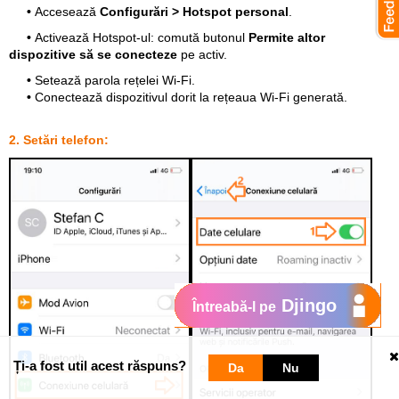
•
Accesează
Configurări > Hotspot personal
.
•
Activează Hotspot-ul: comută butonul
Permite altor
dispozitive să se conecteze
pe activ.
•
Setează parola rețelei Wi-Fi.
•
Conectează dispozitivul dorit la rețeaua Wi-Fi generată.
2. Setări telefon:
Djingo
Întreabă-l pe
Ți-a fost util acest răspuns?
Da
Nu