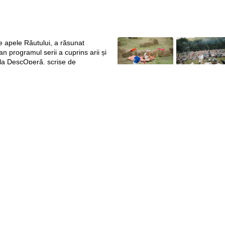
e apele Răutului, a răsunat
an programul serii a cuprins arii și
 la DescOperă, scrise de
tii Ljubica Vranes (mezzo-
Ana Cernicova (soprană), împreună
rmonicii Naționale, sub bagheta
acu – emoţii şi experienţe de neuitat, oferite 
ii la o lecţie gratuită de
, Petru Haruţa, Dmitrii Sergheev,
rii Tampei, Petru Moiseev.
e stimulare a creativității,
ii psihofizice, dezvoltare a
capacităților vocale, într-o
rmonie muzicală.