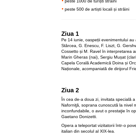
peste 1000 de turiști străini
peste 500 de artiști locali și străini
Ziua 1
Pe 14 iunie, oaspeții evenimentului au 
Stârcea, G. Enescu, F. Liszt, G. Gershw
Cossetto și M. Ravel în interpretarea ar
Marin Gheras (nai), Sergiu Mușat (clari
Capela Corală Academică Doina și Orch
Naționale, acompaniată de dirijorul Frie
Ziua 2
În cea de-a doua zi, invitata specială a 
Naforniţă, soprana cunoscută la nivel m
inconfundabile, o avut o prestaţie în op
Gaetano Donizetti.
Opera a teleportat vizitatorii într-o po
italian din secolul al XIX-lea.