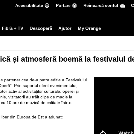
Accesibilitate
Portare
Reîncarcă contul
С
Fibră + TV
Descoperă
Ajutor
My Orange
sică și atmosferă boemă la festivalul 
e partener cea de-a patra ediție a Festivalului
peră”. Prin suportul oferit evenimentului,
r activ al activităţilor culturale, operei şi
e, vizitatorii au trăit clipe de magie la
cu 10 ore de muzică de calitate într-o
r liber din Europa de Est a adunat: