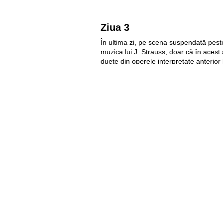
Ziua 3
În ultima zi, pe scena suspendată pest
muzica lui J. Strauss, doar că în acest 
duete din operele interpretate anterior
compozitorii G. Verdi și G. Bizet. Soliș
soprană), Vladimir Dragoș (bariton), 
cu artiștii Orchestrei Simfonice a Fila
maestrului Friedrich Pfeiffer.
Cantoterapie cu Geta Burl
Pe 16 iunie, Orange a invitat toţi doritor
cantoterapie, împreună cu Geta Burlacu
Slava Dașevschii, Nichita Morozov,Dmit
Participanţii au avut parte de exerciții d
diminuare a stresului, echilibrare a stăr
autoaprecierii, expresiei corporale și a 
atmosferă plină de emoții pozitive și a