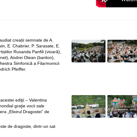
audiat creații semnate de A.
in, E. Chabrier, P. Sarasate, E.
tiștilor Rusanda Panfili (vioară),
net), Andrei Otean (bariton),
estra Simfonică a Filarmonicii
drich Pfeiffer.
acestei ediţii – Valentina
ondial graţie vocii sale
era „Elixirul Dragostei” de
veste de dragoste, dintr-un sat