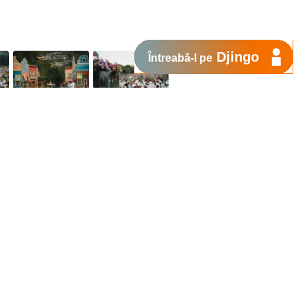
Djingo
Întreabă-l pe
de Orange