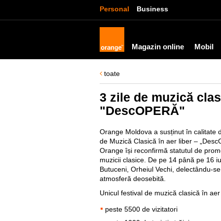
Personal
Business
Magazin online
Mobil
toate
3 zile de muzică cla
"DescOPERĂ"
Orange Moldova a susținut în calitate d
de Muzică Clasică în aer liber – „DescO
Orange își reconfirmă statutul de promoto
muzicii clasice. De pe 14 până pe 16 iuni
Butuceni, Orheiul Vechi, delectându-se 
atmosferă deosebită.
Unicul festival de muzică clasică în ae
peste 5500 de vizitatori