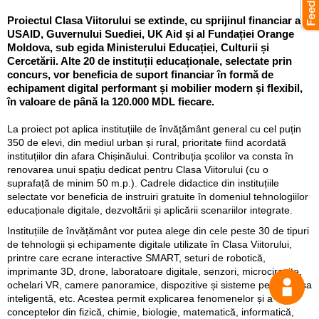
Proiectul Clasa Viitorului se extinde, cu sprijinul financiar al
USAID, Guvernului Suediei, UK Aid și al Fundației Orange
Moldova, sub egida Ministerului Educației, Culturii și
Cercetării. Alte 20 de instituții educaționale, selectate prin
concurs, vor beneficia de suport financiar în formă de
echipament digital performant și mobilier modern și flexibil,
în valoare de până la 120.000 MDL fiecare.
La proiect pot aplica instituțiile de învățământ general cu cel puțin
350 de elevi, din mediul urban și rural, prioritate fiind acordată
instituțiilor din afara Chișinăului. Contribuția școlilor va consta în
renovarea unui spațiu dedicat pentru Clasa Viitorului (cu o
suprafață de minim 50 m.p.). Cadrele didactice din instituțiile
selectate vor beneficia de instruiri gratuite în domeniul tehnologiilor
educaționale digitale, dezvoltării și aplicării scenariilor integrate.
Instituțiile de învățământ vor putea alege din cele peste 30 de tipuri
de tehnologii și echipamente digitale utilizate în Clasa Viitorului,
printre care ecrane interactive SMART, seturi de robotică,
imprimante 3D, drone, laboratoare digitale, senzori, microcircuite,
ochelari VR, camere panoramice, dispozitive și sisteme pentru casa
inteligentă, etc. Acestea permit explicarea fenomenelor și a
conceptelor din fizică, chimie, biologie, matematică, informatică,