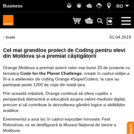
Business
RO
toate
01.04.2019
Cel mai grandios proiect de Coding pentru elevi
din Moldova și-a premiat câştigătorii
Orange Moldova a premiat autorii celor mai bune 20 de proiecte cu
tematica
Code for the Planet Challenge
, create în cadrul ediției a
III-a a atelierelor de coding Orange #SuperCoders, la care au
participat peste 1200 de copii din toată țara.
Prin această inițiativă, Orange continuă să ofere copiilor o
perspectivă distractivă și educativă asupra valorii mediului digital,
precum și să contribuie la dezvoltarea gândirii logice și abilităților
analitice.
Evenimentul a avut loc în cadrul expoziției Innovatic Fest
Roboshow, ce se desfăşoară la Muzeul Național de Istorie a
Moldovei.