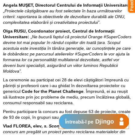
Angela MUŞET, Directorul Centrului de Informaţii Universitare:
„
Proiectele câștigătoare au fost selectate în baza următoarelor
criterii: raportarea la obiectivele de dezvoltare durabilă ale ONU,
complexitatea elaborării și creativitatea proiectului”.
Olga RUSU, Coordonator proiect, Centrul de Informaţii
Universitare:
„
Ne bucură faptul că proiectul Orange #SuperCoders
devine tot mai popular în rândul copiilor din toată țara. Scopul
acestuia este investiția în tânăra generație, iar cunoștințele pe care
le dobândesc pe parcursul atelierelor #SuperCoders le vor ajuta la
formarea lor ca personalități multilateral dezvoltate, astfel vor
deveni buni specialiști, asigurând un viitor luminos Republicii
Moldova”.
La ceremonie au participat cei 28 de elevi câștigători împreună cu
părinții și profesorii care i-au ghidat în dezvoltarea proiectelor cu
genericul
Code for the Planet Challenge
. Împreună, ei au reușit
să ilustreze prin joc probleme de mediu, precum încălzirea globală,
consumul responsabil sau reciclarea.
Pentru participare la concurs au fost depuse 63 de proiecte, create
de 93 de copii, în grupuri sau individual.
Djingo
Întreabă-l pe
Vlad FLOREA, elev
, s. Scorțeni, r. Telenești
:
„Pentru acest
concurs am pregătit un proiect pentru reciclarea materialelor din