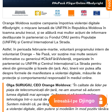
Orange Moldova susține campania împotriva violenței digitale
#Bodyright, o mișcare lansată de UNFPA în Republica Moldova în
toamna anului trecut, și se alătură mai multor acțiuni de informare
desfășurate în parteneriat cu Fondul ONU pentru Populație
(UNFPA) și Centrul Internațional La Strada.
Astfel, în perioada februarie-martie, voluntarii programului intern de
voluntariat Orange – Ne Pasă, vor susține mai multe sesiuni
informative cu genericul #ClickFărăViolență, organizate în
parteneriat cu UNFPA și Centrul Internațional La Strada pentru
elevii din gimnaziile și liceele din țară. Aici, tinerii vor putea afla
despre formele de manifestare a violenței digitale, măsurile de
protecție și comportamentul responsabil în mediul online.
Olga SURUGIU, CEO Orange Moldova:
"În calitate de lider pe
piața de telecomunicații din țară, ne-am asumat să aducem
lumea digitală mai aproape de fiecare și să transformăm
tehnologia într-o sursă de progres și oportunități pentru toți.
Djingo
Întreabă-l pe
Suntem mândri că, pe lângă inițiativele interne de conștientizare
a violenței digitale, dăm putere și modelăm în mod pozitiv tânăra