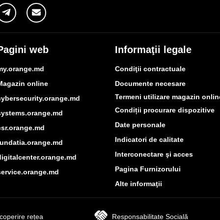
Pagini web
Informaţii legale
my.orange.md
Condiţii contractuale
Magazin online
Documente necesare
Termeni utilizare magazin onlin
cybersecurity.orange.md
Condiții procurare dispozitive
systems.orange.md
Date personale
csr.orange.md
Indicatori de calitate
fundatia.orange.md
Interconectare şi acces
digitalcenter.orange.md
Pagina Furnizorului
service.orange.md
Alte informaţii
coperire rețea
Responsabilitate Socială