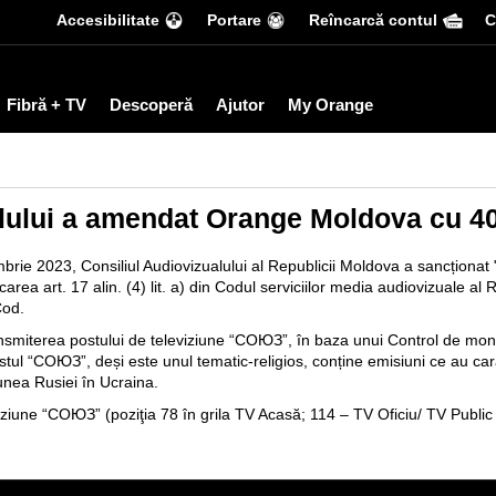
Accesibilitate
Portare
Reîncarcă contul
С
Fibră + TV
Descoperă
Ajutor
My Orange
lului a amendat Orange Moldova cu 40
tembrie 2023, Consiliul Audiovizualului al Republicii Moldova a sanc
rea art. 17 alin. (4) lit. a) din Codul serviciilor media audiovizuale al
Cod.
nsmiterea postului de televiziune “СОЮЗ”, în baza unui Control de monit
ostul “СОЮЗ”, deși este unul tematic-religios, conține emisiuni ce au carac
iunea Rusiei în Ucraina.
iziune “СОЮЗ” (poziţia 78 în grila TV Acasă; 114 – TV Oficiu/ TV Public 