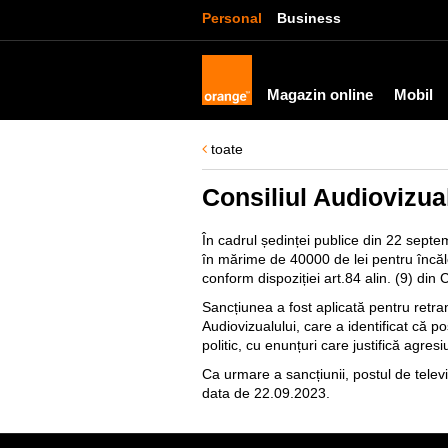
Personal
Business
Magazin online
Mobil
toate
Consiliul Audiovizua
În cadrul ședinței publice din 22 sep
în mărime de 40000 de lei pentru încălca
conform dispoziției art.84 alin. (9) din 
Sancțiunea a fost aplicată pentru retra
Audiovizualului, care a identificat că p
politic, cu enunțuri care justifică agres
Ca urmare a sancțiunii, postul de telev
data de 22.09.2023.