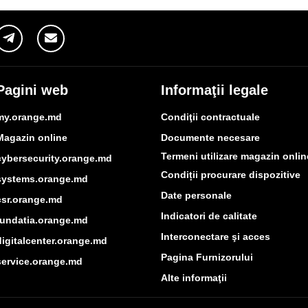
Pagini web
Informaţii legale
my.orange.md
Condiţii contractuale
Magazin online
Documente necesare
Termeni utilizare magazin onlin
cybersecurity.orange.md
Condiții procurare dispozitive
systems.orange.md
Date personale
csr.orange.md
Indicatori de calitate
fundatia.orange.md
Interconectare şi acces
digitalcenter.orange.md
Pagina Furnizorului
service.orange.md
Alte informaţii