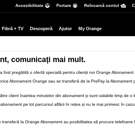
Accesibilitate
Portare
Reîncarcă contul
С
Fibră + TV
Descoperă
Ajutor
My Orange
, comunicați mai mult.
 fost pregătită o ofertă specială pentru clienții noi Orange Abonament.
aleg orice Abonament Orange sau se transferă de la PrePay la Abonament 
ătre client înaintea minutelor din abonament și sunt valabile timp de o l
a abonament pe tot parcursul aflării în rețea și nu le mai primesc în ca
e se transferă la Orange Abonament au posibilitatea să procure telefoane 