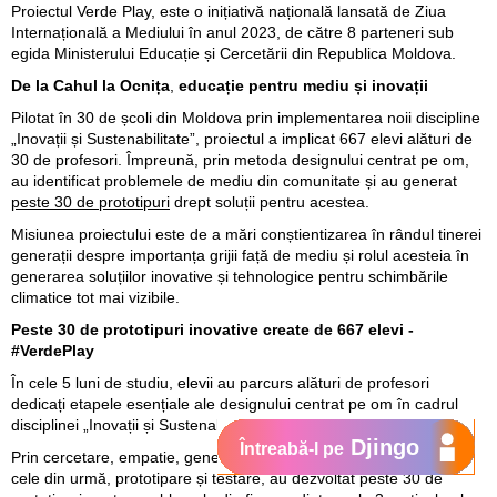
Proiectul Verde Play, este o inițiativă națională lansată de Ziua
Internațională a Mediului în anul 2023, de către 8 parteneri sub
egida Ministerului Educație și Cercetării din Republica Moldova.
De la Cahul la Ocnița
,
educație pentru mediu și inovații
Pilotat în 30 de școli din Moldova prin implementarea noii discipline
„Inovații și Sustenabilitate”, proiectul a implicat 667 elevi alături de
30 de profesori. Împreună, prin metoda designului centrat pe om,
au identificat problemele de mediu din comunitate și au generat
peste 30 de prototipuri
drept soluții pentru acestea.
Misiunea proiectului este de a mări conștientizarea în rândul tinerei
generații despre importanța grijii față de mediu și rolul acesteia în
generarea soluțiilor inovative și tehnologice pentru schimbările
climatice tot mai vizibile.
Peste 30 de prototipuri inovative create de 667 elevi -
#VerdePlay
În cele 5 luni de studiu, elevii au parcurs alături de profesori
dedicați etapele esențiale ale designului centrat pe om în cadrul
disciplinei „Inovații și Sustenabilitate”.
Djingo
Întreabă-l pe
Prin cercetare, empatie, generarea de idei, gândire creativă și, în
cele din urmă, prototipare și testare, au dezvoltat peste 30 de