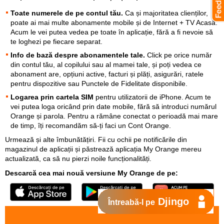
Toate numerele de pe contul tău.
Ca și majoritatea clienților,
poate ai mai multe abonamente mobile și de Internet + TV Acasă.
Acum le vei putea vedea pe toate în aplicație, fără a fi nevoie să
te loghezi pe fiecare separat.
Info de bază despre abonamentele tale.
Click pe orice număr
din contul tău, al copilului sau al mamei tale, și poți vedea ce
abonament are, opțiuni active, facturi și plăți, asigurări, ratele
pentru dispozitive sau Punctele de Fidelitate disponibile.
Logarea prin cartela SIM
pentru utilizatorii de iPhone. Acum te
vei putea loga oricând prin date mobile, fără să introduci numărul
Orange și parola. Pentru a rămâne conectat o perioadă mai mare
de timp, îți recomandăm să-ți faci un Cont Orange.
Urmează și alte îmbunătățiri. Fii cu ochii pe notificările din
magazinul de aplicații și păstrează aplicația My Orange mereu
actualizată, ca să nu pierzi noile funcționalități.
Descarcă cea mai nouă versiune My Orange de pe:
Djingo
Întreabă-l pe