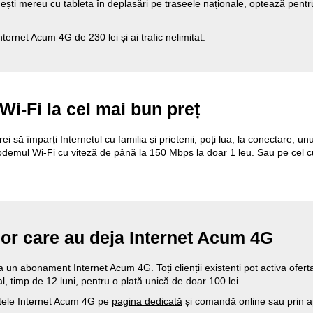
au ești mereu cu tableta în deplasări pe traseele naționale, optează pe
ernet Acum 4G de 230 lei și ai trafic nelimitat.
i-Fi la cel mai bun preț
 să împarți Internetul cu familia și prietenii, poți lua, la conectare, u
demul Wi-Fi cu viteză de până la 150 Mbps la doar 1 leu. Sau pe cel c
ilor care au deja Internet Acum 4G
ja un abonament Internet Acum 4G. Toți clienții existenți pot activa ofer
nal, timp de 12 luni, pentru o plată unică de doar 100 lei.
ntele Internet Acum 4G pe
pagina dedicată
și comandă online sau prin a