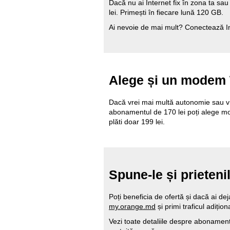
Dacă nu ai Internet fix în zona ta s
lei. Primești în fiecare lună 120 GB.
Ai nevoie de mai mult? Conectează Int
Alege și un modem W
Dacă vrei mai multă autonomie sau vrei
abonamentul de 170 lei poți alege mo
plăti doar 199 lei.
Spune-le și prieten
Poți beneficia de ofertă și dacă ai de
my.orange.md
și primi traficul adițio
Vezi toate detaliile despre aboname