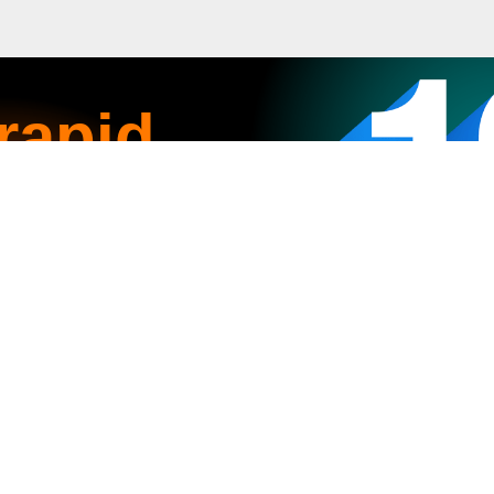
rapid
 4G