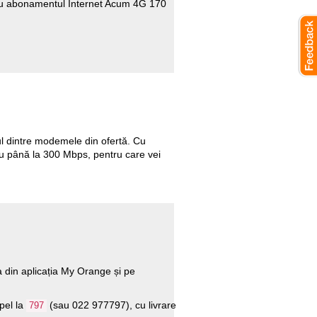
ntru abonamentul Internet Acum 4G 170
nul dintre modemele din ofertă. Cu
u până la 300 Mbps, pentru care vei
ta din aplicația My Orange și pe
pel la
(sau 022 977797), cu livrare
797