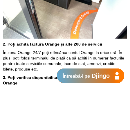
2. Poți achita factura Orange și alte 200 de servicii
În zona Orange 24/7 poți reîncărca contul Orange la orice oră. În
plus, poți folosi terminalul de plată ca să achiți în numerar facturile
pentru toate serviciile comunale, taxe de stat, amenzi, credite,
bilete, produse etc.
Djingo
Întreabă-l pe
3. Poți verifica disponibilitatea produselor în magazinele
Orange
Tot aici găsești și un ecran interactiv, unde poți vedea fiecare
produs din magazinele Orange. Citește caracteristicile, vezi prețul,
culorile disponibile, dar și care e cel mai apropiat magazin din care
îl poți cumpăra.