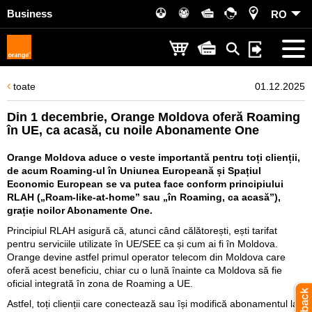
Business
RO
toate
01.12.2025
Din 1 decembrie, Orange Moldova oferă Roaming
în UE, ca acasă, cu noile Abonamente One
Orange Moldova aduce o veste importantă pentru toți clienții,
de acum Roaming-ul în Uniunea Europeană și Spațiul
Economic European se va putea face conform principiului
RLAH („Roam-like-at-home” sau „în Roaming, ca acasă”),
grație noilor Abonamente One.
Principiul RLAH asigură că, atunci când călătorești, ești tarifat
pentru serviciile utilizate în UE/SEE ca și cum ai fi în Moldova.
Orange devine astfel primul operator telecom din Moldova care
oferă acest beneficiu, chiar cu o lună înainte ca Moldova să fie
oficial integrată în zona de Roaming a UE.
Astfel, toți clienții care conectează sau își modifică abonamentul la