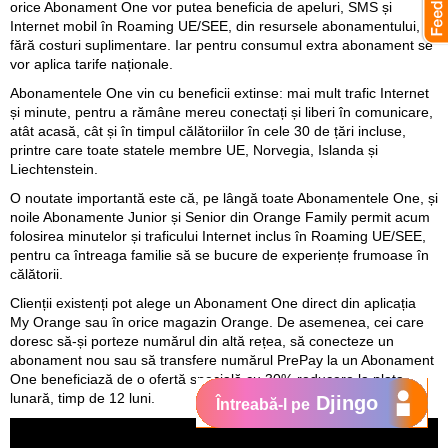
orice Abonament One vor putea beneficia de apeluri, SMS și
Internet mobil în Roaming UE/SEE, din resursele abonamentului,
fără costuri suplimentare. Iar pentru consumul extra abonament se
vor aplica tarife naționale.
Abonamentele One vin cu beneficii extinse: mai mult trafic Internet
și minute, pentru a rămâne mereu conectați și liberi în comunicare,
atât acasă, cât și în timpul călătoriilor în cele 30 de țări incluse,
printre care toate statele membre UE, Norvegia, Islanda și
Liechtenstein.
O noutate importantă este că, pe lângă toate Abonamentele One, și
noile Abonamente Junior și Senior din Orange Family permit acum
folosirea minutelor și traficului Internet inclus în Roaming UE/SEE,
pentru ca întreaga familie să se bucure de experiențe frumoase în
călătorii.
Clienții existenți pot alege un Abonament One direct din aplicația
My Orange sau în orice magazin Orange. De asemenea, cei care
doresc să-și porteze numărul din altă rețea, să conecteze un
abonament nou sau să transfere numărul PrePay la un Abonament
One beneficiază de o ofertă specială cu 30% reducere la plata
lunară, timp de 12 luni.
Djingo
Întreabă-l pe