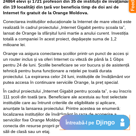
24864 elevi și 1721 profesori din 35 de instituții de învățământ
din 19 localități din țară vor beneficia timp de doi ani de
Internet fix gratuit de la Orange Moldova.
Conectarea instituțiilor educaționale la Internet de mare viteză este
realizată în cadrul proiectului „Internet Gigabit pentru școala ta”,
lansat de Orange la sfârșitul lunii martie a anului curent. Investiția
totală a companiei în acest proiect, depășește suma de 1,2
milioane lei.
Orange va asigura conectarea școlilor printr-un punct de acces și
un router inclus și va oferi Internet cu viteză de până la 1 Gbps
pentru 24 de luni. Școlile beneficiare se vor bucura și de asistență
tehnică pentru buna funcționare a rețelei pe toată durata
proiectului. La expirarea celor 24 luni, instituțiile de învățământ vor
putea accesa în continuare serviciile Orange, la preț special.
În cadrul proiectului „Internet Gigabit pentru școala ta”, s-au înscris
111 școli din toată țara. Beneficiare ale acestuia au fost selectate
instituțiile care au întrunit criteriile de eligibilitate și aplicare,
anunțate la lansarea proiectului. Printre acestea se enumeră:
localizarea instituțiilor de învățământ în raza de acoperire a
serviciilor fixe Orange Moldova și angajamentul acestora de a
Djingo
Întreabă-l pe
conecta din resurse proprii prin cablu sau rețea Wi-Fi cel puțin 5
săli de clasă sau un etaj.