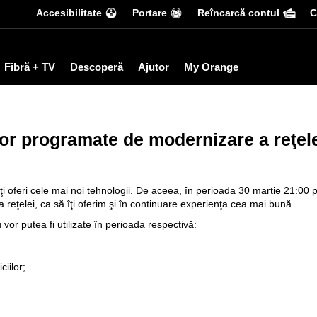
Accesibilitate
Portare
Reîncarcă contul
С
Fibră + TV
Descoperă
Ajutor
My Orange
ilor programate de modernizare a reţel
ţi oferi cele mai noi tehnologii. De aceea, în perioada 30 martie 21:00
a reţelei, ca să îţi oferim şi în continuare experienţa cea mai bună.
 vor putea fi utilizate în perioada respectivă:
ciilor;