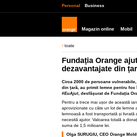
Personal
Business
Magazin online
Mobil
toate
Fundația Orange ajut
dezavantajate din ța
Circa 2000 de persoane vulnerabile,
din țară, au primit lemne pentru foc 
#
EuAjut
, desfășurat de Fundația Or
Pentru a trece mai ușor de această iarn
aprovizionate cu câte un lot de lemne a
lemnoasă a fost transportată și livrată di
necesită ajutor. Valoarea totală a don
suma de 1,5 milioane lei.
Olga SURUGIU, CEO Orange Mold