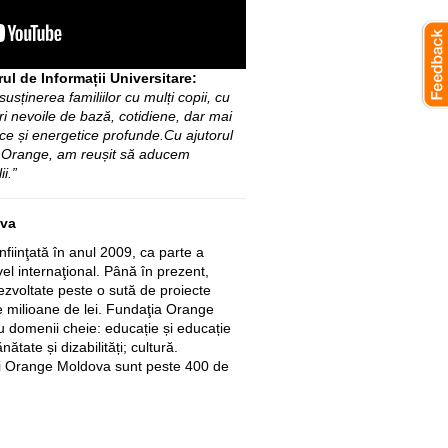
l de Informații Universitare:
susținerea familiilor cu mulți copii, cu
ri nevoile de bază, cotidiene, dar mai
ice și energetice profunde.
Cu ajutorul
i Orange, am reușit să aducem
i.”
ova
fiinţată în anul 2009, ca parte a
vel internaţional. Până în prezent,
 dezvoltate peste o sută de proiecte
e milioane de lei. Fundaţia Orange
u domenii cheie: educație și educație
nătate și dizabilități; cultură.
iei Orange Moldova sunt peste 400 de