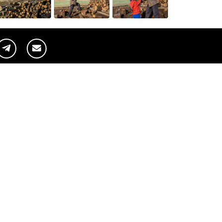
Pagini web
Informaţii legale
my.orange.md
Condiţii contractuale
Magazin online
Documente necesare
Termeni utilizare magazin onlin
cybersecurity.orange.md
Condiții procurare dispozitive
systems.orange.md
Date personale
csr.orange.md
Indicatori de calitate
fundatia.orange.md
Interconectare şi acces
digitalcenter.orange.md
Pagina Furnizorului
service.orange.md
Alte informaţii