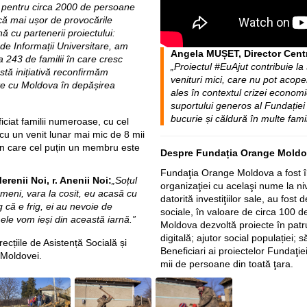
 pentru circa 2000 de persoane
acă mai ușor de provocările
ă cu partenerii proiectului:
 de Informații Universitare, am
Angela MUȘET, Director Centru
a 243 de familii în care cresc
„
Proiectul #EuAjut contribuie la 
stă inițiativă reconfirmăm
venituri mici, care nu pot acope
te cu Moldova în depășirea
ales în contextul crizei econom
suportului generos al Fundație
bucurie și căldură în multe famili
ciat familii numeroase, cu cel
e, cu un venit lunar mai mic de 8 mii
 în care cel puțin un membru este
Despre Fundația Orange Mold
Fundaţia Orange Moldova a fost în
enii Noi, r. Anenii Noi:
„
Soțul
organizaţiei cu acelaşi nume la ni
ameni, vara la cosit, eu acasă cu
datorită investiţiilor sale, au fost
g că e frig, ei au nevoie de
sociale, în valoare de circa 100 d
le vom ieși din această iarnă.”
Moldova dezvoltă proiecte în patr
digitală; ajutor social populației; să
recțiile de Asistență Socială și
Beneficiari ai proiectelor Fundaţ
l Moldovei.
mii de persoane din toată ţara.