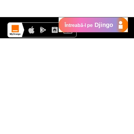
Djingo
Întreabă-l pe
Suport
My Orange
Ajutor
e
New
Orange Chat
Orange Service
Modele de cereri
Cum depui o reclamaţie
Protejează-te de fraude
Notifică o infracţiune