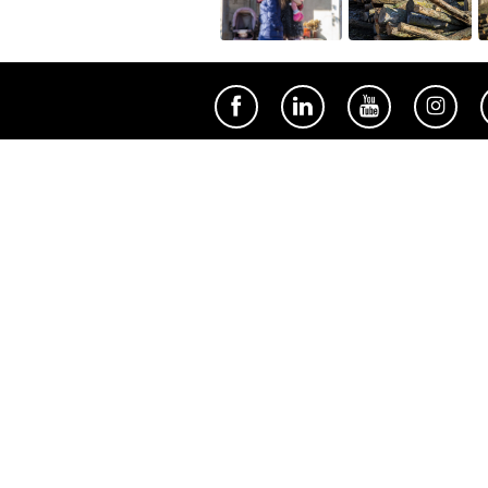
Util
Despre Orange Moldova
ISO
Cod de etică
Cariera
Magazine
Magazinul mobil Orange
Semnătura Mobilă