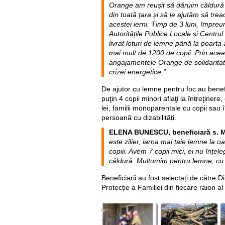
Orange am reușit să dăruim căldură
din toată țara și să le ajutăm să tre
acestei ierni. Timp de 3 luni, împreun
Autoritățile Publice Locale și Centrul
livrat loturi de lemne până la poarta 
mai mult de 1200 de copii. Prin acea
angajamentele Orange de solidarita
crizei energetice.”
De ajutor cu lemne pentru foc au benefi
puţin 4 copii minori aflaţi la întreţiner
lei, familii monoparentale cu copii sau
persoană cu dizabilități.
ELENA BUNESCU, beneficiară s. Mer
este zilier, iarna mai taie lemne la o
copiii. Avem 7 copii mici, ei nu înțele
căldură. Mulțumim pentru lemne, cu e
Beneficiarii au fost selectați de către Di
Protecție a Familiei din fiecare raion a