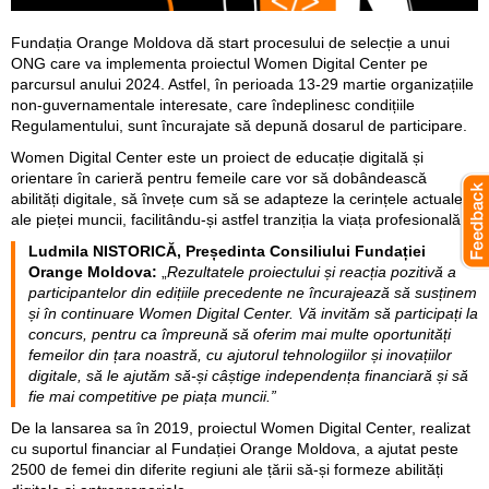
Fundația Orange Moldova dă start procesului de selecție a unui
ONG care va implementa proiectul Women Digital Center pe
parcursul anului 2024. Astfel, în perioada 13-29 martie organizațiile
non-guvernamentale interesate, care îndeplinesc condițiile
Regulamentului, sunt încurajate să depună dosarul de participare.
Women Digital Center este un proiect de educație digitală și
orientare în carieră pentru femeile care vor să dobândească
abilități digitale, să învețe cum să se adapteze la cerințele actuale
ale pieței muncii, facilitându-și astfel tranziția la viața profesională.
Ludmila NISTORICĂ, Președinta Consiliului Fundației
Orange Moldova:
„
Rezultatele proiectului și reacția pozitivă a
participantelor din edițiile precedente ne încurajează să susținem
și în continuare Women Digital Center. Vă invităm să participați la
concurs, pentru ca împreună să oferim mai multe oportunități
femeilor din țara noastră, cu ajutorul tehnologiilor și inovațiilor
digitale, să le ajutăm să-și câștige independența financiară și să
fie mai competitive pe piața muncii.”
De la lansarea sa în 2019, proiectul Women Digital Center, realizat
cu suportul financiar al Fundației Orange Moldova, a ajutat peste
2500 de femei din diferite regiuni ale țării să-și formeze abilități