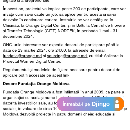
digitale și antreprenoriale.
În acest an, proiectul va implica peste 200 de participante, care vor
învăța cum să-și caute un job, să aplice pentru acesta și să-și
dezvolte în continuare cariera. Instruirile se vor desfășura în
Chișinău, la Orange Digital Center, și în Bălți, la Centrul de Inovare
și Transfer Tehnologic (CITT) NORTEK, în perioada 1 mai - 31
decembrie 2024.
ONG-urile interesate vor expedia dosarul de participare până la
data de 29 martie 2024, ora 24:00, la adresele de email:
fundatia@orange.md
și
sourcing@orange.md
, cu titlul: Aplicare la
Proiectul Women Digital Center.
Regulamentul și modelele de fișiere necesare pentru dosarul de
aplicare pot fi accesate pe
acest link
.
Despre Fundația Orange Moldova
Fundația Orange Moldova a fost înființată în anul 2009, ca parte a
organizației cu același nume la nivel internațional. Până în prezent,
datorită investițiilor sale, au fost dezvoltate peste 150 de proiecte
Djingo
Întreabă-l pe
sociale, în valoare de circa 100 de milioane de lei. Fundația Orange
Moldova dezvoltă proiecte în patru domenii cheie: educație și
educație digitală; ajutor social populației; sănătate și dizabilități;
cultură. Beneficiari ai proiectelor Fundației Orange Moldova sunt