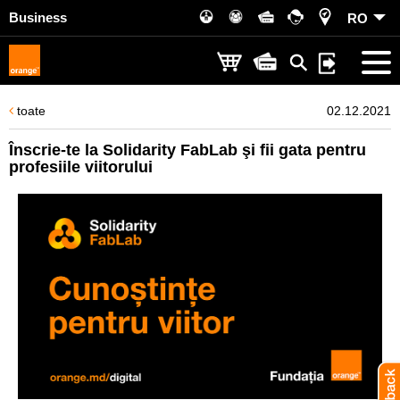
Business
RO
toate
02.12.2021
Înscrie-te la Solidarity FabLab şi fii gata pentru
profesiile viitorului