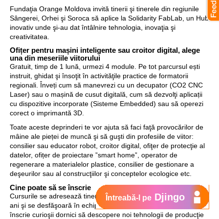
Fundaţia Orange Moldova invită tinerii şi tinerele din regiunile
Sângerei, Orhei şi Soroca să aplice la Solidarity FabLab, un Hub
inovativ unde şi-au dat întâlnire tehnologia, inovaţia şi
creativitatea.
Ofițer pentru mașini inteligente sau croitor digital, alege
una din meseriile viitorului
Gratuit, timp de 1 lună, urmezi 4 module. Pe tot parcursul ești
instruit, ghidat şi însoţit în activităţile practice de formatorii
regionali. Înveți cum să manevrezi cu un decupator (CO2 CNC
Laser) sau o mașină de cusut digitală, cum să dezvolţi aplicații
cu dispozitive incorporate (Sisteme Embedded) sau să operezi
corect o imprimantă 3D.
Toate aceste deprinderi te vor ajuta să faci faţă provocărilor de
mâine ale pieței de muncă şi să guşti din profesiile de viitor:
consilier sau educator robot, croitor digital, ofiţer de protecţie al
datelor, ofițer de proiectare ”smart home”, operator de
regenerare a materialelor plastice, consilier de gestionare a
deşeurilor sau al construcţiilor şi conceptelor ecologice etc.
Cine poate să se înscrie
Djingo
Cursurile se adresează tinerilor cu vârsta cuprinsă între 14 – 25
Întreabă-l pe
ani şi se desfăşoară în echipe a câte 5 persoane. La curs se pot
înscrie curioşii dornici să descopere noi tehnologii de producţie