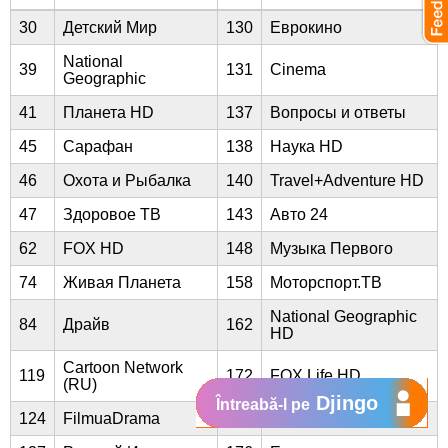
30
Детский Мир
130
Еврокино
National
39
131
Cinema
Geographic
41
Планета HD
137
Вопросы и ответы
45
Сарафан
138
Наука HD
46
Охота и Рыбалка
140
Travel+Adventure HD
47
Здоровое ТВ
143
Авто 24
62
FOX HD
148
Музыка Первого
74
Живая Планета
158
Моторспорт.ТВ
National Geographic
84
Драйв
162
HD
Cartoon Network
119
172
FOX Life HD
(RU)
Djingo
Întreabă-l pe
124
FilmuaDrama
174
Nat Geo Wild HD