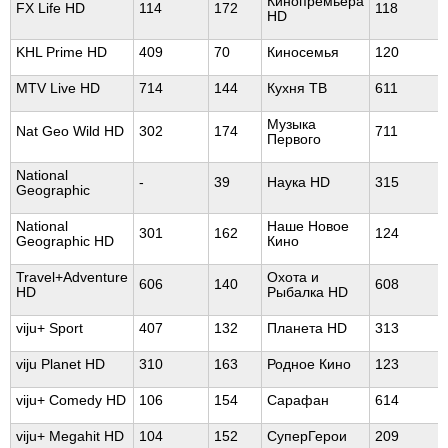
Кинопремьера
FX Life HD
114
172
118
HD
KHL Prime HD
409
70
Киносемья
120
MTV Live HD
714
144
Кухня ТВ
611
Музыка
Nat Geo Wild HD
302
174
711
Первого
National
-
39
Наука HD
315
Geographic
National
Наше Новое
301
162
124
Geographic HD
Кино
Travel+Adventure
Охота и
606
140
608
HD
Рыбалка HD
viju+ Sport
407
132
Планета HD
313
viju Planet HD
310
163
Родное Кино
123
viju+ Comedy HD
106
154
Сарафан
614
viju+ Megahit HD
104
152
СуперГерои
209