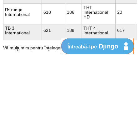
ТНТ
Пятница
618
186
International
20
International
HD
ТВ 3
ТНТ 4
621
188
617
International
International
Djingo
Întreabă-l pe
Vă mulţumim pentru înţelegere.
Util