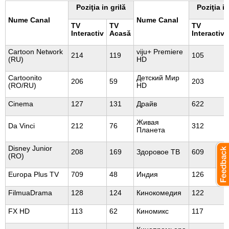
Poziţia in grilă
Poziţia in
Nume Canal
Nume Canal
TV
TV
TV
Interactiv
Acasă
Interactiv
Cartoon Network
viju+ Premiere
214
119
105
(RU)
HD
Cartoonito
Детский Мир
206
59
203
(RO/RU)
HD
Cinema
127
131
Драйв
622
Живая
Da Vinci
212
76
312
Планета
Disney Junior
208
169
Здоровое ТВ
609
(RO)
Europa Plus TV
709
48
Индия
126
FilmuaDrama
128
124
Кинокомедия
122
FX HD
113
62
Киномикс
117