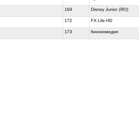
169
Disney Junior (RO)
172
FX Life HD
173
Кинокомедия
174
Nat Geo Wild HD
Pagini web
Informaţii legale
my.orange.md
Condiţii contractuale
Magazin online
Documente necesare
Termeni utilizare magazin onlin
cybersecurity.orange.md