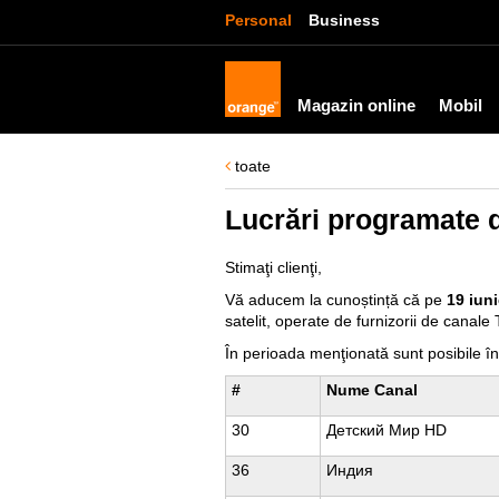
Personal
Business
Magazin online
Mobil
toate
Lucrări programate d
Stimaţi clienţi,
Vă aducem la cunoștință că pe
19 iuni
satelit, operate de furnizorii de canale 
În perioada menţionată sunt posibile î
#
Nume Canal
30
Детский Мир HD
36
Индия