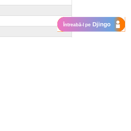
Djingo
Întreabă-l pe
Suport
My Orange
Ajutor
e
New
Orange Chat