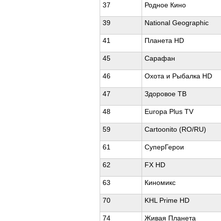
37
Родное Кино
39
National Geographic
41
Планета HD
45
Сарафан
46
Охота и Рыбалка HD
47
Здоровое ТВ
48
Europa Plus TV
59
Cartoonito (RO/RU)
61
СуперГерои
62
FX HD
63
Киномикс
70
KHL Prime HD
74
Живая Планета