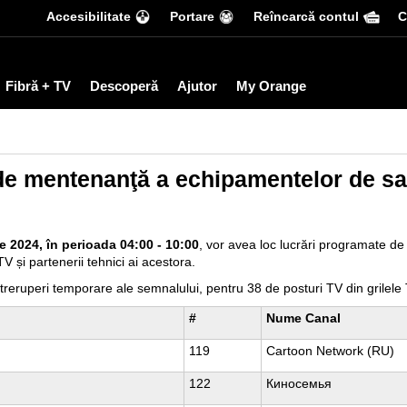
Accesibilitate
Portare
Reîncarcă contul
С
Fibră + TV
Descoperă
Ajutor
My Orange
e mentenanţă a echipamentelor de sat
e 2024, în perioada 04:00 - 10:00
, vor avea loc lucrări programate 
TV și partenerii tehnici ai acestora.
ntreruperi temporare ale semnalului, pentru 38 de posturi TV din grile
#
Nume Canal
119
Cartoon Network (RU)
122
Киносемья