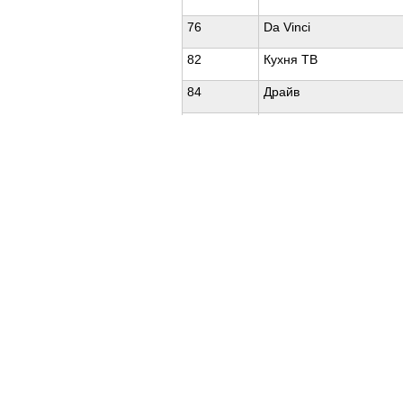
76
Da Vinci
82
Кухня ТВ
84
Драйв
105
Кинопремьера HD
Vă mulţumim pentru înţelegere.
Util
Despre Orange Moldova
ISO
Cod de etică