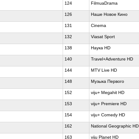
124
FilmuaDrama
126
Наше Новое Кино
131
Cinema
132
Viasat Sport
138
Наука HD
140
Travel+Adventure HD
144
MTV Live HD
148
Музыка Первого
152
viju+ Megahit HD
153
viju+ Premiere HD
154
viju+ Comedy HD
162
National Geographic HD
163
viju Planet HD